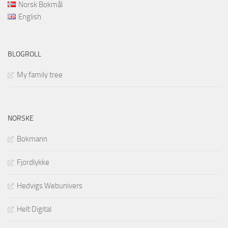
Norsk Bokmål
English
BLOGROLL
My family tree
NORSKE
Bokmann
Fjordlykke
Hedvigs Webunivers
Helt Digital