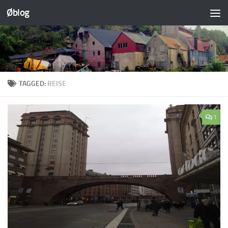
Øblog
Skip to content
TAGGED:
REISE
1