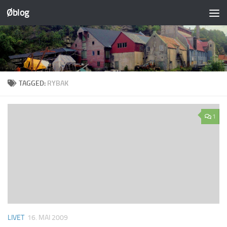
Øblog
Skip to content
TAGGED:
RYBAK
1
LIVET
16. MAI 2009