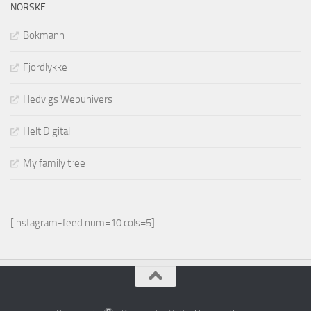
NORSKE
Bokmann
Fjordlykke
Hedvigs Webunivers
Helt Digital
My family tree
[instagram-feed num=10 cols=5]