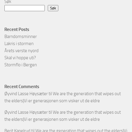
Søk
Søk
Recent Posts
Barndomsminner
Lakris i stormen
Årets verste nyord
Skal vi hoppe uti?
Stormflo i Bergen
Recent Comments
Øyvind Lasse Høysæter
til
We are the generation that wipes out
the elders|Vi er generasjonen som visker ut de eldre
Øyvind Lasse Høysæter
til
We are the generation that wipes out
the elders|Vi er generasjonen som visker ut de eldre
Berit Kapelrud
til
We are the generation that wipes out the elders|Vi