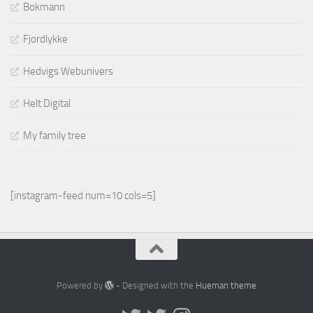
Bokmann
Fjordlykke
Hedvigs Webunivers
Helt Digital
My family tree
[instagram-feed num=10 cols=5]
Powered by
- Designed with the
Hueman theme