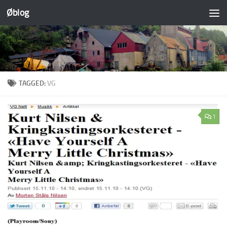
Øblog
Skip to content
TAGGED:
VG
1