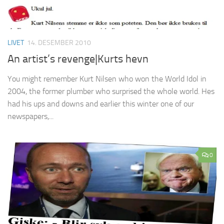
LIVET
14. DESEMBER 2010
An artist’s revenge|Kurts hevn
You might remember Kurt Nilsen who won the World Idol in
2004, the former plumber who surprised the whole world. Hes
had his ups and downs and earlier this winter one of our
newspapers,...
0