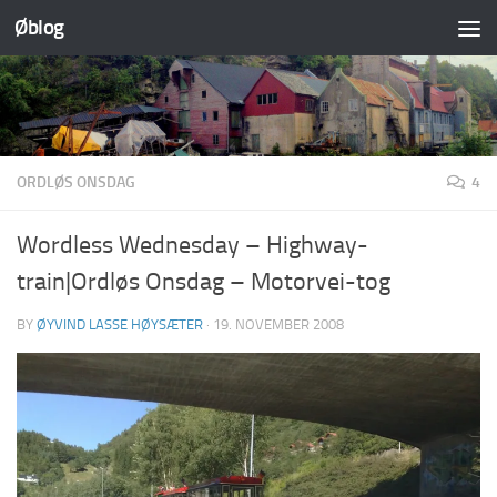
Øblog
Skip to content
ORDLØS ONSDAG
4
Wordless Wednesday – Highway-
train|Ordløs Onsdag – Motorvei-tog
BY
ØYVIND LASSE HØYSÆTER
·
19. NOVEMBER 2008