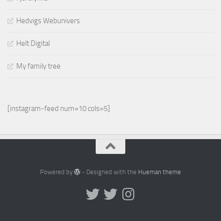
Hedvigs Webunivers
Helt Digital
My family tree
[instagram-feed num=10 cols=5]
Powered by
- Designed with the
Hueman theme