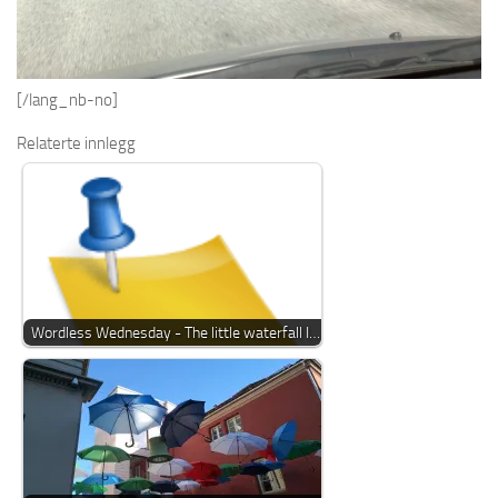
[/lang_nb-no]
Relaterte innlegg
Wordless Wednesday - The little waterfall I…