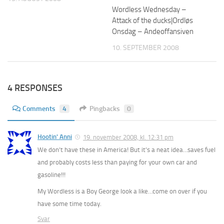
Wordless Wednesday –
Attack of the ducks|Ordløs
Onsdag – Andeoffansiven
10. SEPTEMBER 2008
4 RESPONSES
Comments
4
Pingbacks
0
Hootin' Anni
19. november 2008, kl. 12:31 pm
We don’t have these in America! But it’s a neat idea…saves fuel
and probably costs less than paying for your own car and
gasoline!!!
My Wordless is a Boy George look a like…come on over if you
have some time today.
Svar