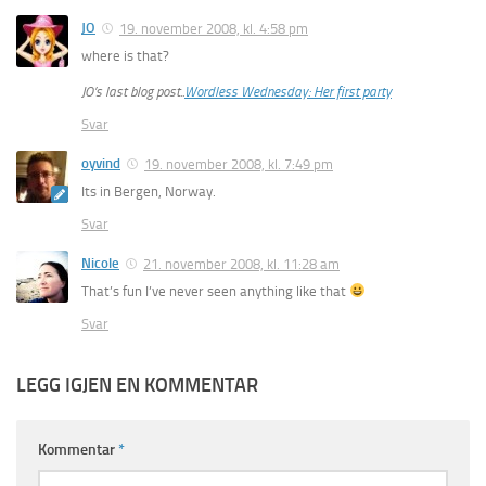
JO
19. november 2008, kl. 4:58 pm
where is that?
JO’s last blog post..
Wordless Wednesday: Her first party
Svar
oyvind
19. november 2008, kl. 7:49 pm
Its in Bergen, Norway.
Svar
Nicole
21. november 2008, kl. 11:28 am
That’s fun I’ve never seen anything like that
Svar
LEGG IGJEN EN KOMMENTAR
Kommentar
*