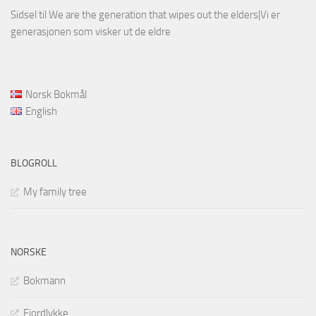
Sidsel
til
We are the generation that wipes out the elders|Vi er
generasjonen som visker ut de eldre
Norsk Bokmål
English
BLOGROLL
My family tree
NORSKE
Bokmann
Fjordlykke