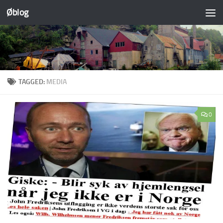
Øblog
Skip to content
TAGGED:
MEDIA
0