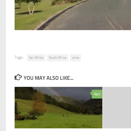
Tags:
Sør Afrika
South Africa
wine
YOU MAY ALSO LIKE...
6