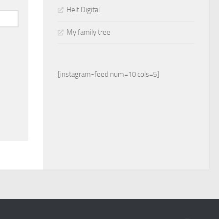
Helt Digital
My family tree
[instagram-feed num=10 cols=5]