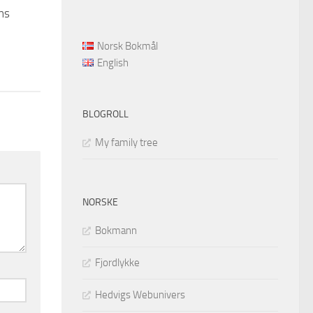
ns
Norsk Bokmål
English
BLOGROLL
My family tree
NORSKE
Bokmann
Fjordlykke
Hedvigs Webunivers