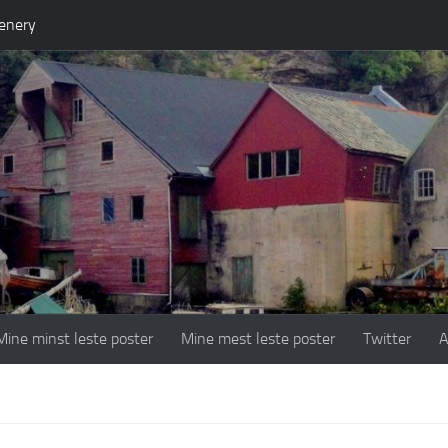
enery
Mine minst leste poster
Mine mest leste poster
Twitter
A