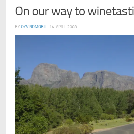
On our way to winetast
BY
OYVINDMOBIL
·
14. APRIL 2008