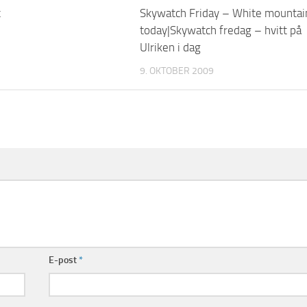
t
Skywatch Friday – White mountai
today|Skywatch fredag – hvitt på
Ulriken i dag
9. OKTOBER 2009
E-post
*