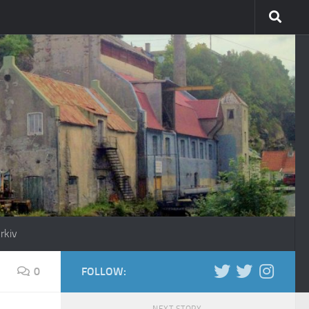
rkiv
0
FOLLOW: