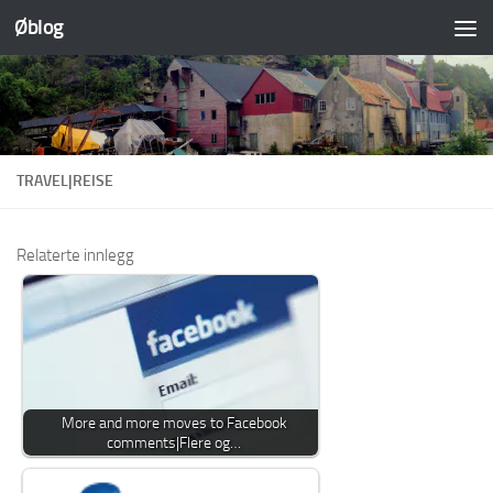
Øblog
Skip to content
TRAVEL|REISE
Relaterte innlegg
More and more moves to Facebook
comments|Flere og…