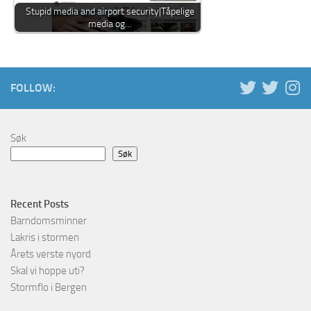
Stupid media and airport security|Tåpelige
media og…
FOLLOW:
Søk
Søk
Recent Posts
Barndomsminner
Lakris i stormen
Årets verste nyord
Skal vi hoppe uti?
Stormflo i Bergen