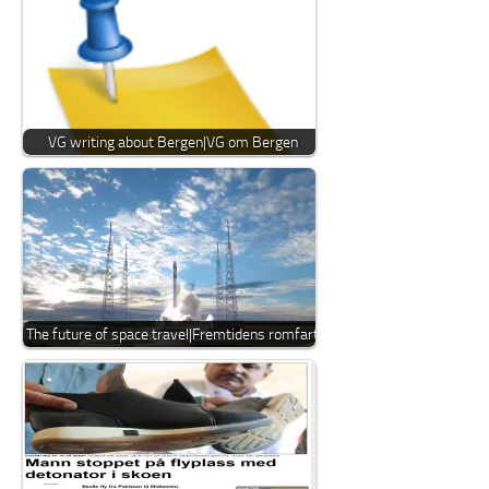
VG writing about Bergen|VG om Bergen
The future of space travel|Fremtidens romfart