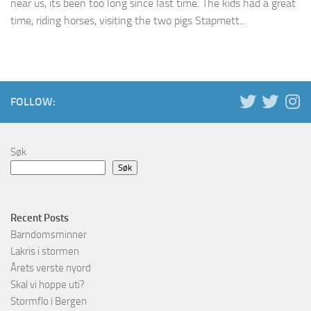
near us, its been too long since last time. The kids had a great
time, riding horses, visiting the two pigs Stapmett...
FOLLOW:
Søk
Søk
Recent Posts
Barndomsminner
Lakris i stormen
Årets verste nyord
Skal vi hoppe uti?
Stormflo i Bergen