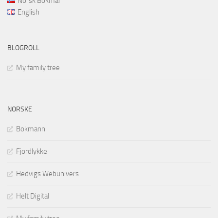
Norsk Bokmål
English
BLOGROLL
My family tree
NORSKE
Bokmann
Fjordlykke
Hedvigs Webunivers
Helt Digital