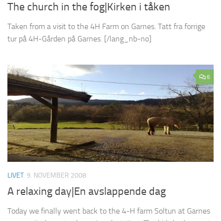
The church in the fog|Kirken i tåken
Taken from a visit to the 4H Farm on Garnes. Tatt fra forrige
tur på 4H-Gården på Garnes. [/lang_nb-no]
6
LIVET
9. NOVEMBER 2008
A relaxing day|En avslappende dag
Today we finally went back to the 4-H farm Soltun at Garnes