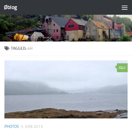
Øblog
Skip to content
TAGGED:
4H
0
PHOTOS
5. JUNI 2013