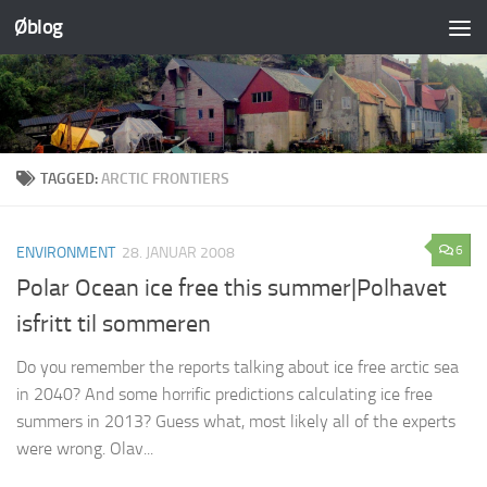
Øblog
Skip to content
TAGGED:
ARCTIC FRONTIERS
6
ENVIRONMENT
28. JANUAR 2008
Polar Ocean ice free this summer|Polhavet
isfritt til sommeren
Do you remember the reports talking about ice free arctic sea
in 2040? And some horrific predictions calculating ice free
summers in 2013? Guess what, most likely all of the experts
were wrong. Olav...