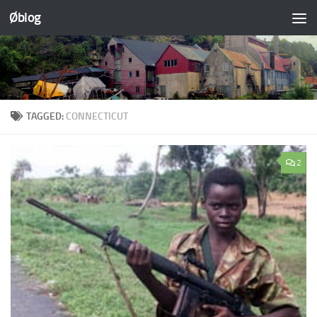
Øblog
Skip to content
TAGGED:
CONNECTICUT
2