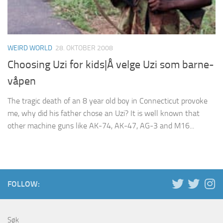
WEIRD WORLD
28. OKTOBER 2008
Choosing Uzi for kids|Å velge Uzi som barne-
våpen
The tragic death of an 8 year old boy in Connecticut provoke
me, why did his father chose an Uzi? It is well known that
other machine guns like AK-74, AK-47, AG-3 and M16...
FOLLOW:
Søk