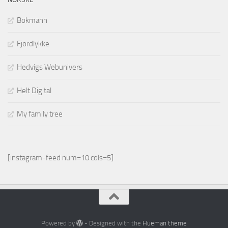
Bokmann
Fjordlykke
Hedvigs Webunivers
Helt Digital
My family tree
[instagram-feed num=10 cols=5]
Powered by
- Designed with the
Hueman theme