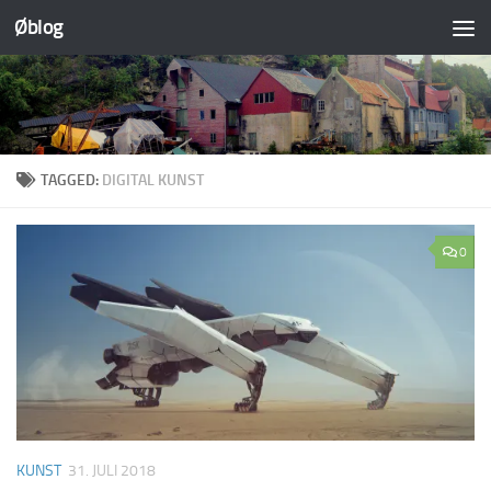
Øblog
Skip to content
TAGGED:
DIGITAL KUNST
0
KUNST
31. JULI 2018