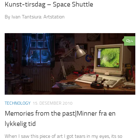
Kunst-tirsdag – Space Shuttle
By Ivan Tantsiura: Artstation
4
TECHNOLOGY
15. DESEMBER 2010
Memories from the past|Minner fra en
lykkelig tid
When I saw this piece of art I got tears in my eyes, its so