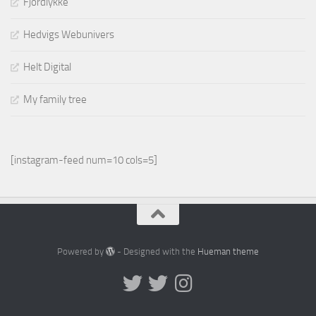
Fjordlykke
Hedvigs Webunivers
Helt Digital
My family tree
[instagram-feed num=10 cols=5]
Powered by
- Designed with the
Hueman theme