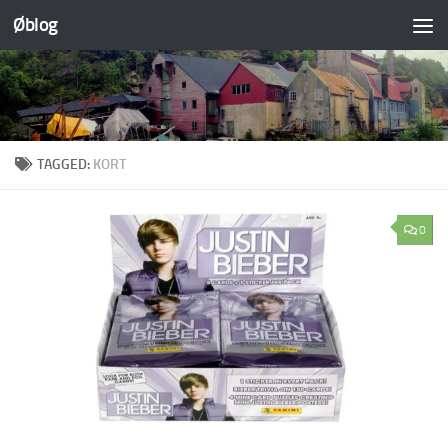
Øblog
Skip to content
TAGGED:
KORT
0