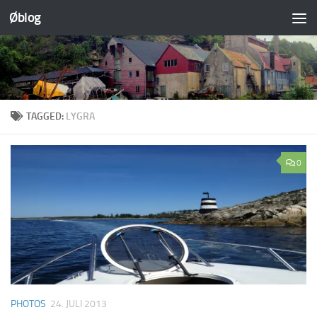
Øblog
Skip to content
TAGGED:
LYGRA
0
PHOTOS
24. JULI 2013