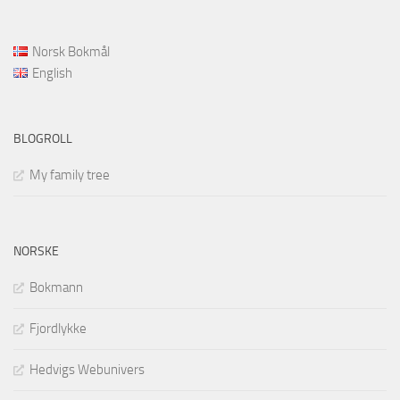
Norsk Bokmål
English
BLOGROLL
My family tree
NORSKE
Bokmann
Fjordlykke
Hedvigs Webunivers