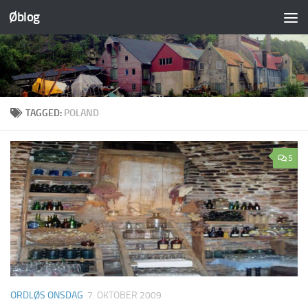
Øblog
Skip to content
TAGGED:
POLAND
5
ORDLØS ONSDAG
7. OKTOBER 2009