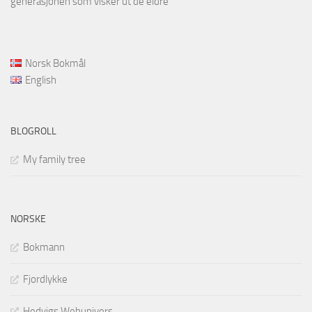
generasjonen som visker ut de eldre
Norsk Bokmål
English
BLOGROLL
My family tree
NORSKE
Bokmann
Fjordlykke
Hedvigs Webunivers