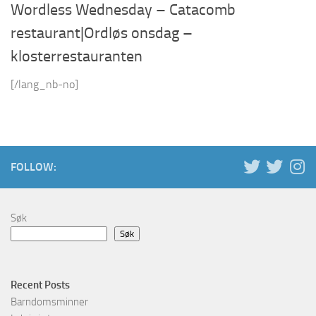
Wordless Wednesday – Catacomb
restaurant|Ordløs onsdag –
klosterrestauranten
[/lang_nb-no]
FOLLOW:
Søk
Søk
Recent Posts
Barndomsminner