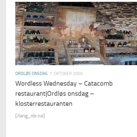
ORDLØS ONSDAG
7. OKTOBER 2009
Wordless Wednesday – Catacomb
restaurant|Ordløs onsdag –
klosterrestauranten
[/lang_nb-no]