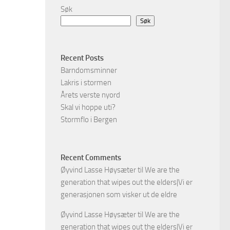
Søk
Søk
Recent Posts
Barndomsminner
Lakris i stormen
Årets verste nyord
Skal vi hoppe uti?
Stormflo i Bergen
Recent Comments
Øyvind Lasse Høysæter
til
We are the
generation that wipes out the elders|Vi er
generasjonen som visker ut de eldre
Øyvind Lasse Høysæter
til
We are the
generation that wipes out the elders|Vi er