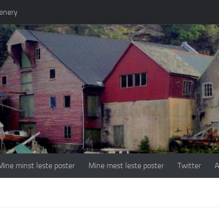
enery
Mine minst leste poster
Mine mest leste poster
Twitter
A