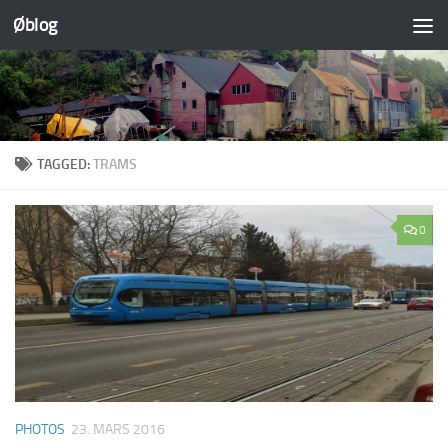
Øblog
Skip to content
TAGGED:
TRAMS
0
PHOTOS
23. MARS 2016