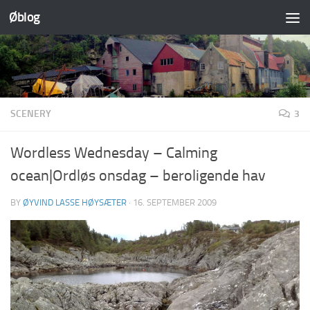
Øblog
Skip to content
SCENERY
3
Wordless Wednesday – Calming
ocean|Ordløs onsdag – beroligende hav
BY
ØYVIND LASSE HØYSÆTER
·
16. SEPTEMBER 2009