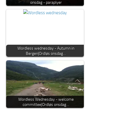
onsdag - paraplyer
Wordless wednesday - Autumn in
Bergen|Ordløs onsdag…
Wordless Wednesday - welcome
committee|Ordløs onsdag…