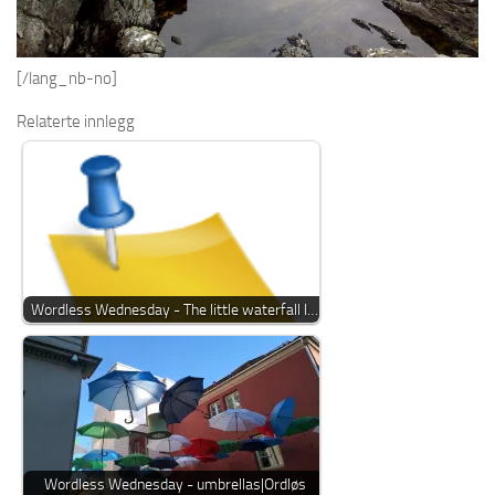
[/lang_nb-no]
Relaterte innlegg
Wordless Wednesday - The little waterfall I…
Wordless Wednesday - umbrellas|Ordløs