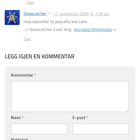
Svar
Snowcatcher
17. september 2009, kl. 1:58 am
How beautiful! So peaceful and calm…
.-= Snowcatcher´s last blog ..
Wordless Wednesday
=-.
Svar
LEGG IGJEN EN KOMMENTAR
Kommentar
*
Navn
*
E-post
*
Nettsted