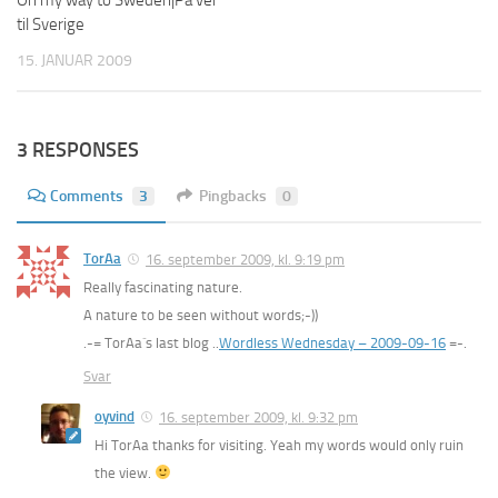
til Sverige
15. JANUAR 2009
3 RESPONSES
Comments
3
Pingbacks
0
TorAa
16. september 2009, kl. 9:19 pm
Really fascinating nature.
A nature to be seen without words;-))
.-= TorAa´s last blog ..
Wordless Wednesday – 2009-09-16
=-.
Svar
oyvind
16. september 2009, kl. 9:32 pm
Hi TorAa thanks for visiting. Yeah my words would only ruin
the view.