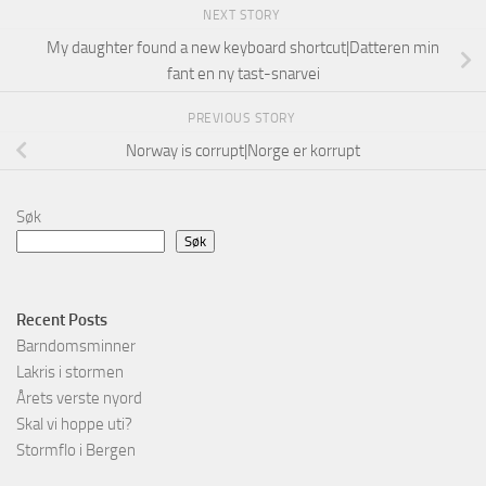
NEXT STORY
My daughter found a new keyboard shortcut|Datteren min
fant en ny tast-snarvei
PREVIOUS STORY
Norway is corrupt|Norge er korrupt
Søk
Søk
Recent Posts
Barndomsminner
Lakris i stormen
Årets verste nyord
Skal vi hoppe uti?
Stormflo i Bergen