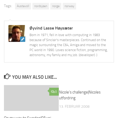
Tags:
Austevoll
nordsjøen
norge
norway
Øyvind Lasse Høysæter
Born in 1971, fell in love with computing in 1983
because of Sinclair's masterpieces. Continued on the
magic surrounding the C64, Amiga and moved to the
PC world in 1990. Loves science fiction, programming,
astronomy, my family and my job. (developer) :)
YOU MAY ALSO LIKE...
0
Nicole’s challenge|Nicoles
6
utfordring
13. FEBRUAR 2008
On my way to Sweden|På vei