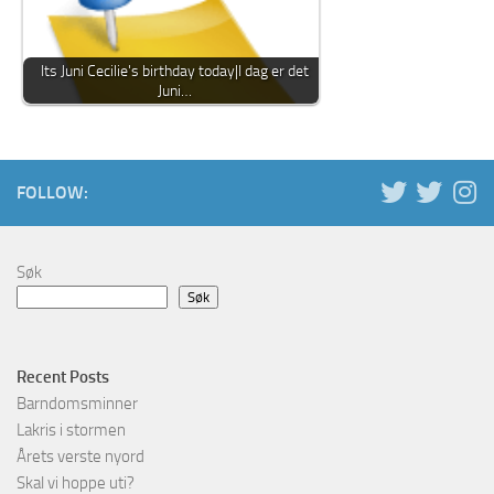
Its Juni Cecilie's birthday today|I dag er det
Juni…
FOLLOW:
Søk
Søk
Recent Posts
Barndomsminner
Lakris i stormen
Årets verste nyord
Skal vi hoppe uti?