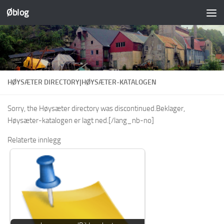
Øblog
Skip to content
HØYSÆTER DIRECTORY|HØYSÆTER-KATALOGEN
Sorry, the Høysæter directory was discontinued.Beklager,
Høysæter-katalogen er lagt ned.[/lang_nb-no]
Relaterte innlegg