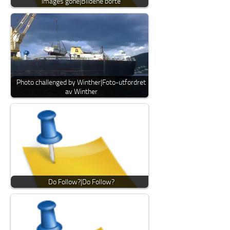
Images gone|Bildene borte
Photo challenged by Winther|Foto-utfordret
av Winther
Do Follow?|Do Follow?