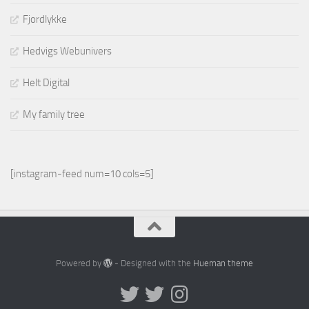
Fjordlykke
Hedvigs Webunivers
Helt Digital
My family tree
[instagram-feed num=10 cols=5]
Powered by
- Designed with the
Hueman theme