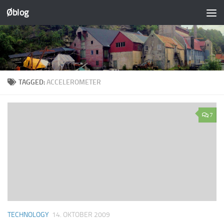
Øblog
Skip to content
TAGGED:
ACCELEROMETER
7
TECHNOLOGY
14. OKTOBER 2009