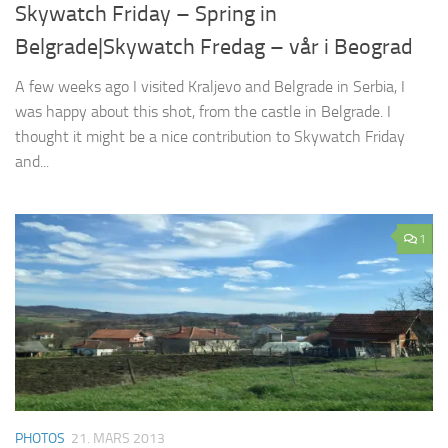
Skywatch Friday – Spring in
Belgrade|Skywatch Fredag – vår i Beograd
A few weeks ago I visited Kraljevo and Belgrade in Serbia, I
was happy about this shot, from the castle in Belgrade. I
thought it might be a nice contribution to Skywatch Friday
and...
1
PHOTOS
21. MARS 2013