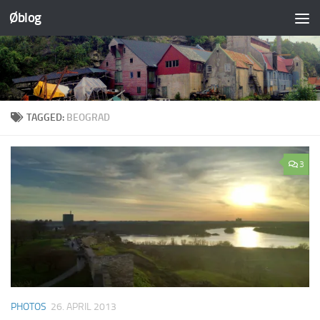
Øblog
Skip to content
TAGGED:
BEOGRAD
3
PHOTOS
26. APRIL 2013