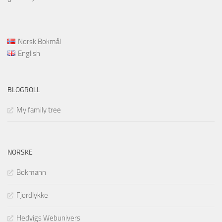
Norsk Bokmål
English
BLOGROLL
My family tree
NORSKE
Bokmann
Fjordlykke
Hedvigs Webunivers