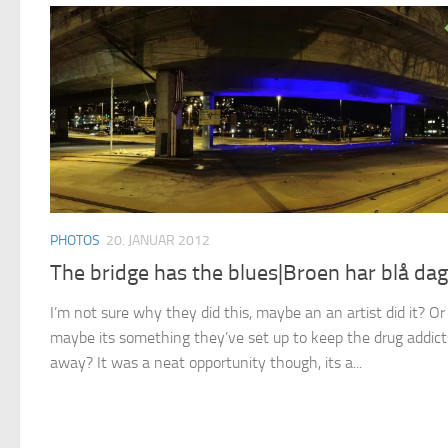
PHOTOS
20. JANUAR 2012
The bridge has the blues|Broen har blå da
I’m not sure why they did this, maybe an an artist did it? Or
maybe its something they’ve set up to keep the drug addict
away? It was a neat opportunity though, its a...