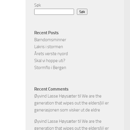
Søk
Søk
Recent Posts
Barndomsminner
Lakris i stormen
Årets verste nyord
Skal vi hoppe uti?
Stormflo i Bergen
Recent Comments
Øyvind Lasse Høysæter
til
We are the
generation that wipes out the elders|Vi er
generasjonen som visker ut de eldre
Øyvind Lasse Høysæter
til
We are the
generation that wipes out the elders|Vi er