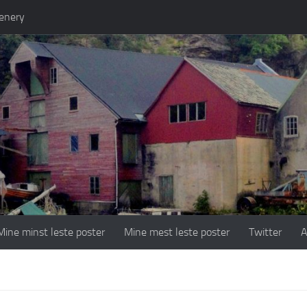
enery
Mine minst leste poster
Mine mest leste poster
Twitter
A