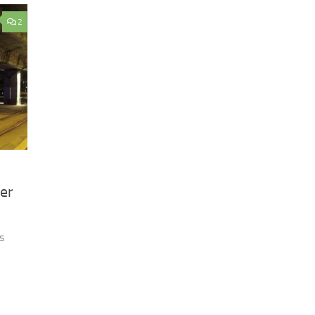
2
ger
s