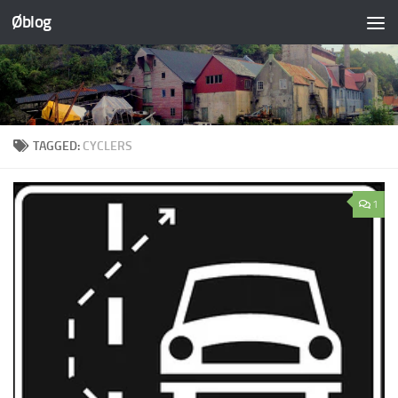
Øblog
Skip to content
TAGGED:
CYCLERS
1