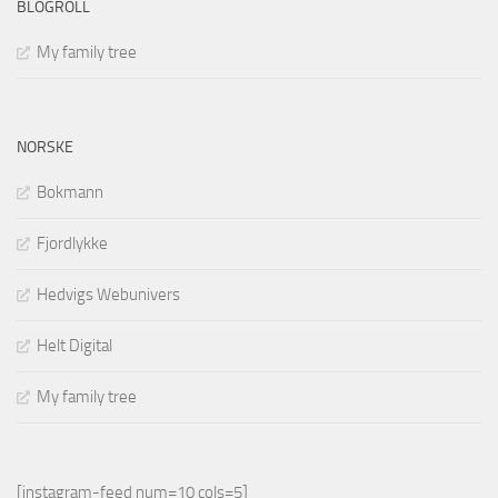
BLOGROLL
My family tree
NORSKE
Bokmann
Fjordlykke
Hedvigs Webunivers
Helt Digital
My family tree
[instagram-feed num=10 cols=5]