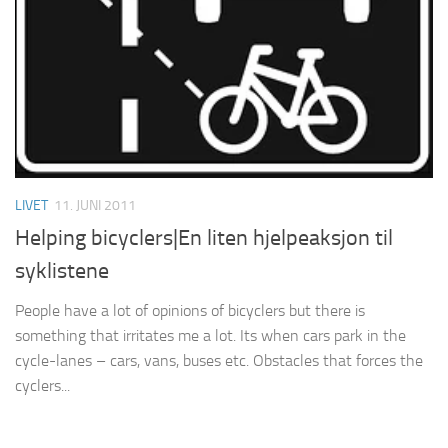
LIVET
11. JUNI 2011
Helping bicyclers|En liten hjelpeaksjon til
syklistene
People have a lot of opinions of bicyclers but there is
something that irritates me a lot. Its when cars park in the
cycle-lanes – cars, vans, buses etc. Obstacles that forces the
cyclers...