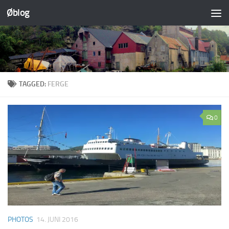
Øblog
Skip to content
TAGGED:
FERGE
0
PHOTOS
14. JUNI 2016