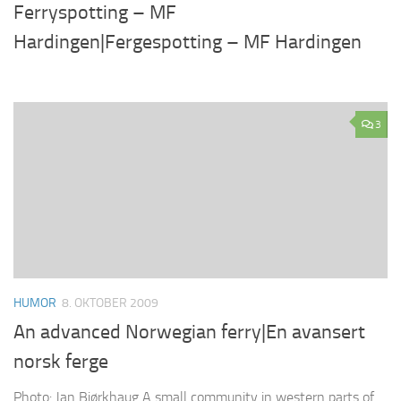
Ferryspotting – MF
Hardingen|Fergespotting – MF Hardingen
3
HUMOR
8. OKTOBER 2009
An advanced Norwegian ferry|En avansert
norsk ferge
Photo: Jan Bjørkhaug A small community in western parts of