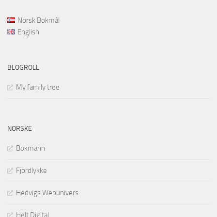
Norsk Bokmål
English
BLOGROLL
My family tree
NORSKE
Bokmann
Fjordlykke
Hedvigs Webunivers
Helt Digital