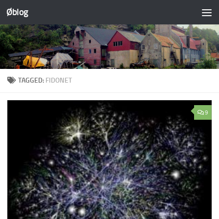
Øblog
Skip to content
TAGGED:
FIDONET
9