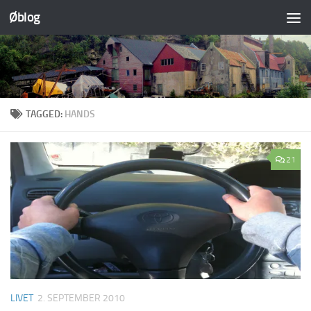
Øblog
Skip to content
TAGGED:
HANDS
21
LIVET
2. SEPTEMBER 2010