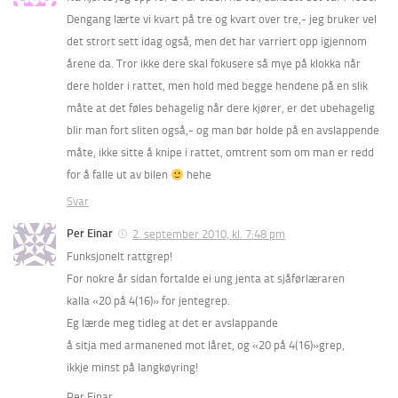
Dengang lærte vi kvart på tre og kvart over tre,- jeg bruker vel
det strort sett idag også, men det har varriert opp igjennom
årene da. Tror ikke dere skal fokusere så mye på klokka når
dere holder i rattet, men hold med begge hendene på en slik
måte at det føles behagelig når dere kjører, er det ubehagelig
blir man fort sliten også,- og man bør holde på en avslappende
måte, ikke sitte å knipe i rattet, omtrent som om man er redd
for å falle ut av bilen
hehe
Svar
Per Einar
2. september 2010, kl. 7:48 pm
Funksjonelt rattgrep!
For nokre år sidan fortalde ei ung jenta at sjåførlæraren
kalla «20 på 4(16)» for jentegrep.
Eg lærde meg tidleg at det er avslappande
å sitja med armanened mot låret, og «20 på 4(16)»grep,
ikkje minst på langkøyring!
Per Einar