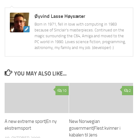
Øyvind Lasse Høysæter
Born in 1971, fell in love with computing in 1983
because of Sinclair's masterpieces. Continued on the
magic surrounding the C64, Amiga and moved to the
PC world in 1990. Loves science fiction, programming,
astronomy, my family and my job. (developer) :)
YOU MAY ALSO LIKE...
10
2
A new extreme sport|En ny
New Norwegian
ekstremsport
government|Flest kvinner i
kabalen til Jens