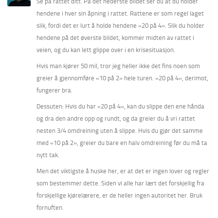
Se på rattet ditt. På det nederste bildet ser du at du holder
hendene i hver sin åpning i rattet. Rattene er som regel laget
slik, fordi det er lurt å holde hendene «20 på 4». Slik du holder
hendene på det øverste bildet, kommer midten av rattet i
veien, og du kan lett glippe over i en krisesituasjon.
Hvis man kjører 50 mil, tror jeg heller ikke det fins noen som
greier å gjennomføre «10 på 2» hele turen. «20 på 4», derimot,
fungerer bra.
Dessuten: Hvis du har «20 på 4», kan du slippe den ene hånda
og dra den andre opp og rundt, og da greier du å vri rattet
nesten 3/4 omdreining uten å slippe. Hvis du gjør det samme
med «10 på 2», greier du bare en halv omdreining før du må ta
nytt tak.
Men det viktigste å huske her, er at det er ingen lover og regler
som bestemmer dette. Siden vi alle har lært det forskjellig fra
forskjellige kjørelærere, er de heller ingen autoritet her. Bruk
fornuften.