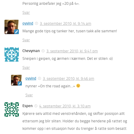
Personlig anbefaler jeg «20 på 4».
Svar
oyvind
3. september 2010, kl. 9:14 am
Mange gode tips og tanker her, tusen takk alle sammen!
Svar
Chevyman
3. september 2010, kl. 9:41 pm
Sneipen i geipen, og ærmen i kærmen. Det er stilen :o)
Svar
oyvind
3. september 2010, kl. 9:46 pm
nynner «On the road again…»
Svar
Espen
4. september 2010, kl. 3:10 am
Kjørere selv alltid med venstrehånden, og skifter posisjon allt
ettersom jeg blir sliten. Holder du begge hendene på rattet og
kommer opp i en situasjon hvor du trenger å ratte som besatt