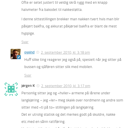
Ofte er setet justert til veldig skrå rygg med en knapp
halvmeter fra bakodet til nakkestøtta.
I denne sittestillingen brekker man nakken tvert hvis man blir
påkjørt bakfra, og akkurat påkjørsel bakfra er blant de mest
hyppige.
Svar
oyvind
2. september 2010, kl. 3:18 pm
Huff slike ting reagerer jeg også på, spesielt når jeg sitter på
bussen og sjåføren sitter slik med mobilen.
Svar
jørgen K
2. september 2010, kl. 3:17 pm
Personlig sitter jeg og «hviler» armene på lårene under
langkjøring – jeg «ler» meg skakk over nordmenn og andre som
sitter med «ti på to» stillingen på langkjøring.
Det er utrolig statisk og det merkes godt på skuldre, nakke
etc.med en sånn rattføring.