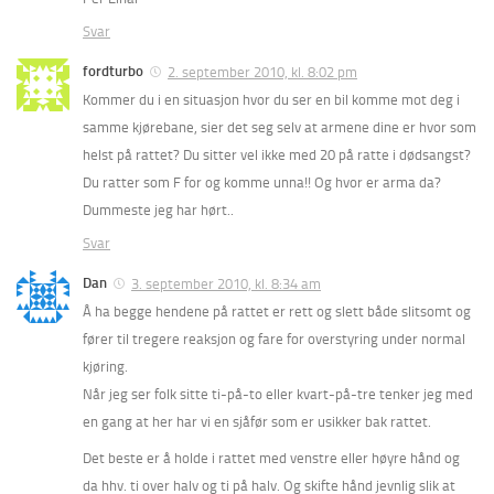
Svar
fordturbo
2. september 2010, kl. 8:02 pm
Kommer du i en situasjon hvor du ser en bil komme mot deg i
samme kjørebane, sier det seg selv at armene dine er hvor som
helst på rattet? Du sitter vel ikke med 20 på ratte i dødsangst?
Du ratter som F for og komme unna!! Og hvor er arma da?
Dummeste jeg har hørt..
Svar
Dan
3. september 2010, kl. 8:34 am
Å ha begge hendene på rattet er rett og slett både slitsomt og
fører til tregere reaksjon og fare for overstyring under normal
kjøring.
Når jeg ser folk sitte ti-på-to eller kvart-på-tre tenker jeg med
en gang at her har vi en sjåfør som er usikker bak rattet.
Det beste er å holde i rattet med venstre eller høyre hånd og
da hhv. ti over halv og ti på halv. Og skifte hånd jevnlig slik at