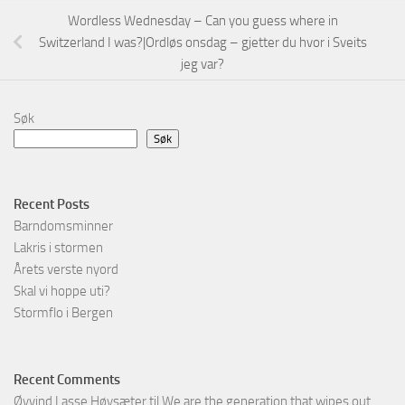
Wordless Wednesday – Can you guess where in
Switzerland I was?|Ordløs onsdag – gjetter du hvor i Sveits
jeg var?
Søk
Søk
Recent Posts
Barndomsminner
Lakris i stormen
Årets verste nyord
Skal vi hoppe uti?
Stormflo i Bergen
Recent Comments
Øyvind Lasse Høysæter
til
We are the generation that wipes out