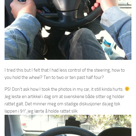
I tried this but I felt that I had less control of the steering, how to
you hold the wheel? Ten to two or ten past half four?
PS! Don’t ask how I took the photos in my car, it still kinda hurts.
Jeg leste en artikkel i dag om at svenskene både sitter og holder
rattet galt. Det minner meg om stadige diskusjoner da jeg tok
lappen i 91′, jeg lærte å holde rattet slik: