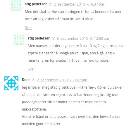
stig pedersen
2. september 2010, kl. 6:37 pm
Men det skal jo ikke store svingen til for at hendene havner
over airbag lokket når man bruker ti på to.
Svar
stig pedersen
3. september 2010, kl. 12:33 am
Men uansett, er det mye bedre å ha 10 og 2 og dermed ha
større sjanse for å unngå en kollisjon, enn å gå 8 og 4
minske faren for skader i hånden i en ev. kollisjon.
Svar
Rune
2. september 2010, kl. 3:07 pm
Jeg irriterer meg stadig vekk over «rånerne». Kjører du bak en
råner, sitter føreren skjevt dvs at han lener seg kraftig mot
passasjersetet slik at hodet nesten er midt mellom
nakkestøttene.
Venstre hånd er da plassert kvart over tre, den høyre holder
mobilen godt inntil øret.