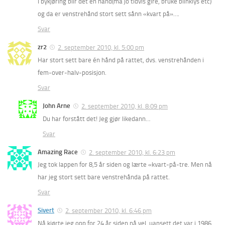
I bykjøring blir det en hånd(må jo tidvis gire, bruke blinklys etc)
og da er venstrehånd stort sett sånn «kvart på»….
Svar
zr2
2. september 2010, kl. 5:00 pm
Har stort sett bare én hånd på rattet, dvs. venstrehånden i
fem-over-halv-posisjon.
Svar
John Arne
2. september 2010, kl. 8:09 pm
Du har forstått det! Jeg gjør likedann…
Svar
Amazing Race
2. september 2010, kl. 6:23 pm
Jeg tok lappen for 8,5 år siden og lærte «kvart-på-tre. Men nå
har jeg stort sett bare venstrehånda på rattet.
Svar
Sivert
2. september 2010, kl. 6:46 pm
Nå kjørte jeg opp for 24 år siden nå vel, uansett det var i 1986.