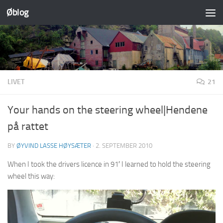
Øblog
Skip to content
LIVET
21
Your hands on the steering wheel|Hendene
på rattet
BY
ØYVIND LASSE HØYSÆTER
·
2. SEPTEMBER 2010
When I took the drivers licence in 91′ I learned to hold the steering
wheel this way: