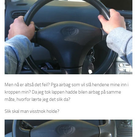
Men nå er altså det feil? Pga airbag som vil slå hendene mine inn i
kroppen min? Da jeg tok lappen hadde bilen airbag på samme
måte, hvorfor lærte jeg det slik da?
Slik skal man visstnok holde?