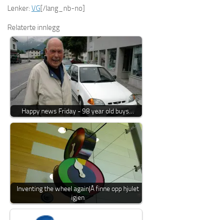
Lenker:
VG
[/lang_nb-no]
Relaterte innlegg
Happy news Friday - 98 year old buys…
Inventing the wheel again|Å finne opp hjulet
igjen