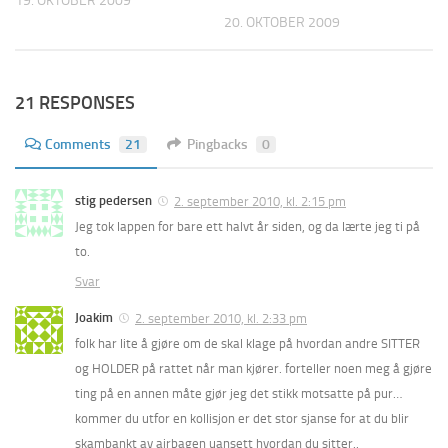
19. OKTOBER 2009
20. OKTOBER 2009
21 RESPONSES
Comments
21
Pingbacks
0
stig pedersen
2. september 2010, kl. 2:15 pm
Jeg tok lappen for bare ett halvt år siden, og da lærte jeg ti på
to.
Svar
Joakim
2. september 2010, kl. 2:33 pm
folk har lite å gjøre om de skal klage på hvordan andre SITTER
og HOLDER på rattet når man kjører. forteller noen meg å gjøre
ting på en annen måte gjør jeg det stikk motsatte på pur…
kommer du utfor en kollisjon er det stor sjanse for at du blir
skambankt av airbagen uansett hvordan du sitter..