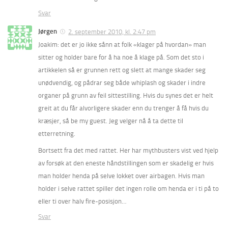
Svar
Jørgen
2. september 2010, kl. 2:47 pm
Joakim: det er jo ikke sånn at folk «klager på hvordan» man
sitter og holder bare for å ha noe å klage på. Som det sto i
artikkelen så er grunnen rett og slett at mange skader seg
unødvendig, og pådrar seg både whiplash og skader i indre
organer på grunn av feil sittestilling. Hvis du synes det er helt
greit at du får alvorligere skader enn du trenger å få hvis du
kræsjer, så be my guest. Jeg velger nå å ta dette til
etterretning.
Bortsett fra det med rattet. Her har mythbusters vist ved hjelp
av forsøk at den eneste håndstillingen som er skadelig er hvis
man holder henda på selve lokket over airbagen. Hvis man
holder i selve rattet spiller det ingen rolle om henda er i ti på to
eller ti over halv fire-posisjon…
Svar