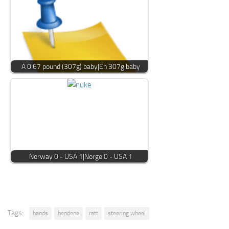
A 0.67 pound (307g) baby|En 307g baby
Norway 0 - USA 1|Norge 0 - USA 1
Tags:
hands
hendene
ratt
steering wheel