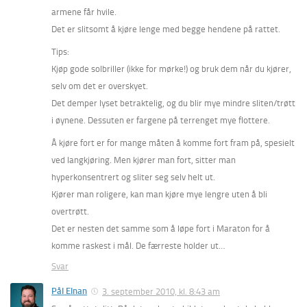
armene får hvile.
Det er slitsomt å kjøre lenge med begge hendene på rattet.
Tips:
Kjøp gode solbriller (ikke for mørke!) og bruk dem når du kjører,
selv om det er overskyet.
Det demper lyset betraktelig, og du blir mye mindre sliten/trøtt
i øynene. Dessuten er fargene på terrenget mye flottere.
Å kjøre fort er for mange måten å komme fort fram på, spesielt
ved langkjøring. Men kjører man fort, sitter man
hyperkonsentrert og sliter seg selv helt ut.
Kjører man roligere, kan man kjøre mye lengre uten å bli
overtrøtt.
Det er nesten det samme som å løpe fort i Maraton for å
komme raskest i mål. De færreste holder ut…
Svar
Pål Elnan
3. september 2010, kl. 8:43 am