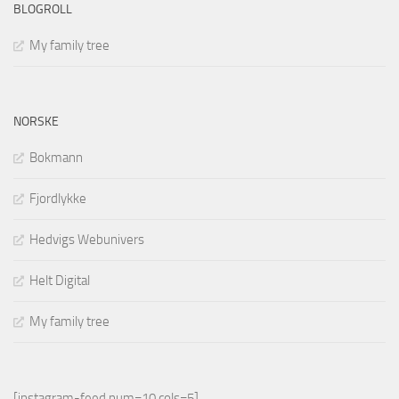
BLOGROLL
My family tree
NORSKE
Bokmann
Fjordlykke
Hedvigs Webunivers
Helt Digital
My family tree
[instagram-feed num=10 cols=5]