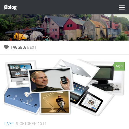
Øblog
Skip to content
TAGGED:
NEXT
0
LIVET
6. OKTOBER 2011