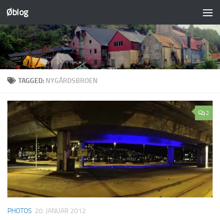
Øblog
Skip to content
TAGGED:
NYGÅRDSBROEN
2
PHOTOS
20. JANUAR 2012