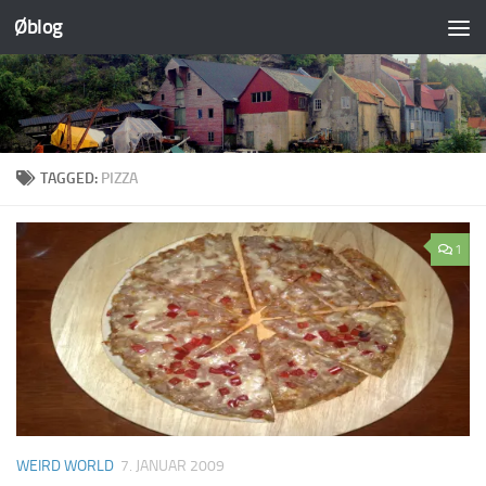
Øblog
Skip to content
TAGGED:
PIZZA
1
WEIRD WORLD
7. JANUAR 2009