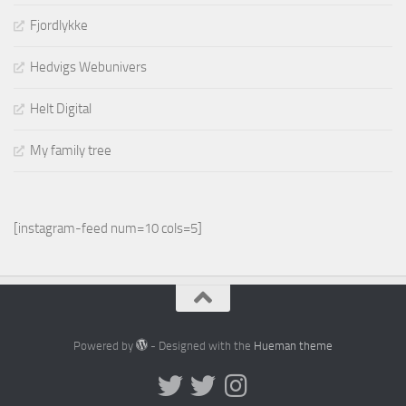
Fjordlykke
Hedvigs Webunivers
Helt Digital
My family tree
[instagram-feed num=10 cols=5]
Powered by
- Designed with the
Hueman theme