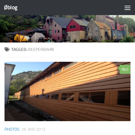
Øblog
Skip to content
TAGGED:
REEPERBAHN
0
PHOTOS
26. MAI 2012