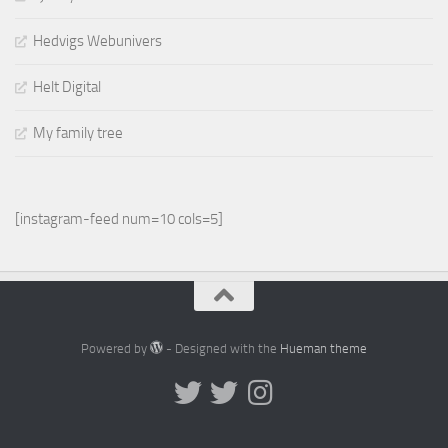
Hedvigs Webunivers
Helt Digital
My family tree
[instagram-feed num=10 cols=5]
Powered by
- Designed with the
Hueman theme