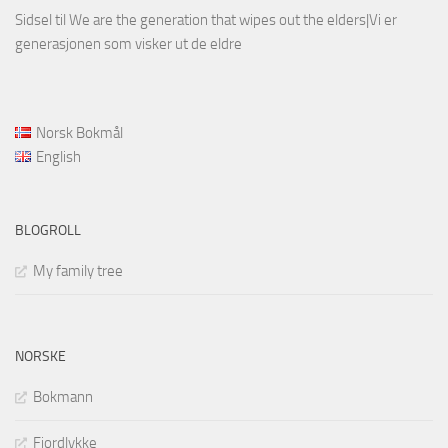
Sidsel
til
We are the generation that wipes out the elders|Vi er
generasjonen som visker ut de eldre
Norsk Bokmål
English
BLOGROLL
My family tree
NORSKE
Bokmann
Fjordlykke