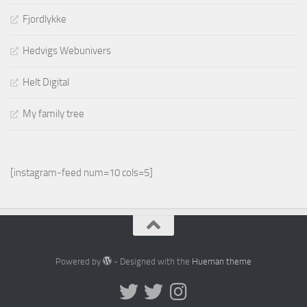
Fjordlykke
Hedvigs Webunivers
Helt Digital
My family tree
[instagram-feed num=10 cols=5]
Powered by
- Designed with the
Hueman theme