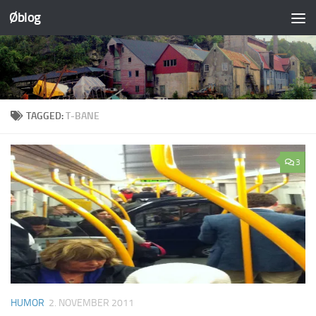
Øblog
Skip to content
TAGGED:
T-BANE
3
HUMOR
2. NOVEMBER 2011