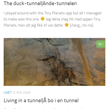
The duck-tunnel|Ande-tunnelen
I played around with the Tiny Planets-app but all I managed
to make was this one.
Jeg lekte meg litt med appen Tiny
Planets, men alt jeg fikk til var dette.
[/lang_nb-no]
1
LIVET
9. MAI 2009
Living in a tunnel|Å bo i en tunnel