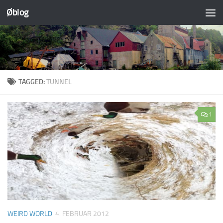
Øblog
Skip to content
TAGGED:
TUNNEL
1
WEIRD WORLD
4. FEBRUAR 2012