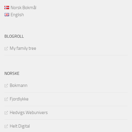
Norsk Bokmål
English
BLOGROLL
My family tree
NORSKE
Bokmann
Fjordlykke
Hedvigs Webunivers
Helt Digital