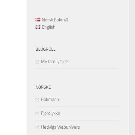
Norsk Bokmål
English
BLOGROLL
My family tree
NORSKE
Bokmann
Fjordlykke
Hedvigs Webunivers