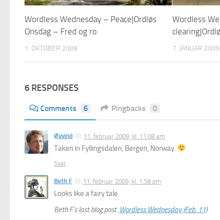
Wordless Wednesday – Peace|Ordløs
Wordless We
Onsdag – Fred og ro
clearing|Ord
1. OKTOBER 2008
7. JANUAR 2009
6 RESPONSES
Comments
6
Pingbacks
0
Øyvind
11. februar 2009, kl. 11:08 am
Taken in Fyllingsdalen, Bergen, Norway.
Svar
Beth F
11. februar 2009, kl. 1:58 pm
Looks like a fairy tale.
Beth F’s last blog post..
Wordless Wednesday (Feb. 11)