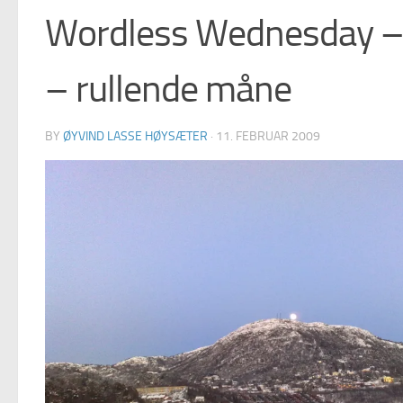
Wordless Wednesday – 
– rullende måne
BY
ØYVIND LASSE HØYSÆTER
·
11. FEBRUAR 2009