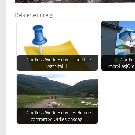
Relaterte innlegg
Wordless Wednesday - The little
Wordle
waterfall I…
umbrellas|Ord
Wordless Wednesday - welcome
committee|Ordløs onsdag…