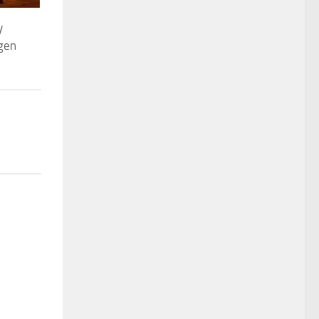
y
rgen