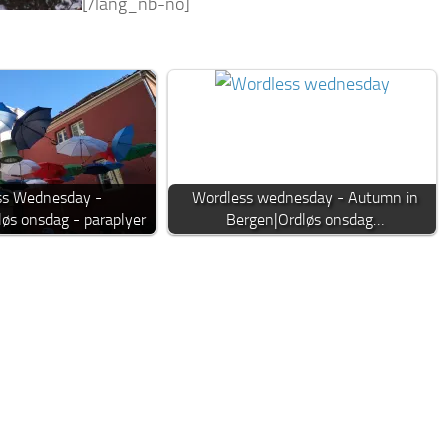
[/lang_nb-no]
ss Wednesday -
Wordless wednesday - Autumn in
løs onsdag - paraplyer
Bergen|Ordløs onsdag…