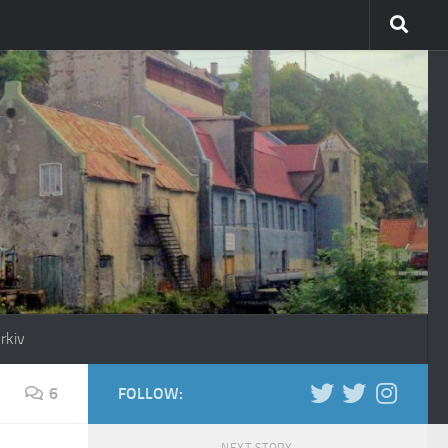
rkiv
6
FOLLOW: