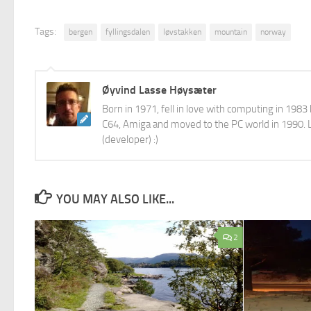
Tags:
bergen
fyllingsdalen
løvstakken
mountain
norway
Øyvind Lasse Høysæter
Born in 1971, fell in love with computing in 198
C64, Amiga and moved to the PC world in 1990. L
(developer) :)
YOU MAY ALSO LIKE...
2