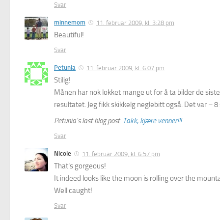
Svar
minnemom
11. februar 2009, kl. 3:28 pm
Beautiful!
Svar
Petunia
11. februar 2009, kl. 6:07 pm
Stilig!
Månen har nok lokket mange ut for å ta bilder de siste
resultatet. Jeg fikk skikkelg neglebitt også. Det var –
Petunia’s last blog post..
Takk, kjære venner!!!
Svar
Nicole
11. februar 2009, kl. 6:57 pm
That’s gorgeous!
It indeed looks like the moon is rolling over the mounta
Well caught!
Svar