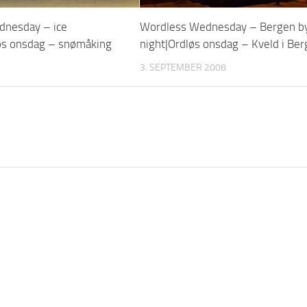
dnesday – ice
Wordless Wednesday – Bergen b
løs onsdag – snømåking
night|Ordløs onsdag – Kveld i Be
3. SEPTEMBER 2008