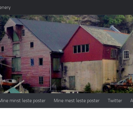
enery
Mine minst leste poster
Mine mest leste poster
Twitter
A