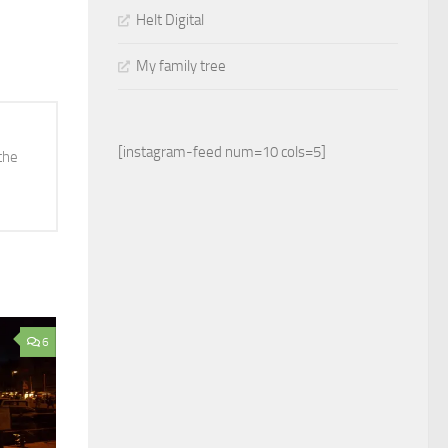
Helt Digital
My family tree
[instagram-feed num=10 cols=5]
the
6