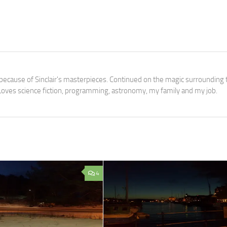
3 because of Sinclair's masterpieces. Continued on the magic surrounding 
oves science fiction, programming, astronomy, my family and my job.
4