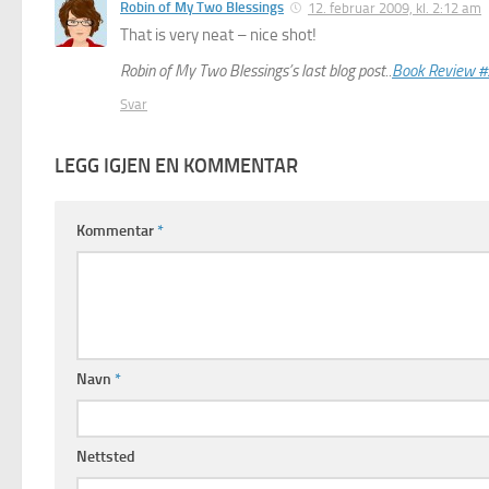
Robin of My Two Blessings
12. februar 2009, kl. 2:12 am
That is very neat – nice shot!
Robin of My Two Blessings’s last blog post..
Book Review 
Svar
LEGG IGJEN EN KOMMENTAR
Kommentar
*
Navn
*
Nettsted