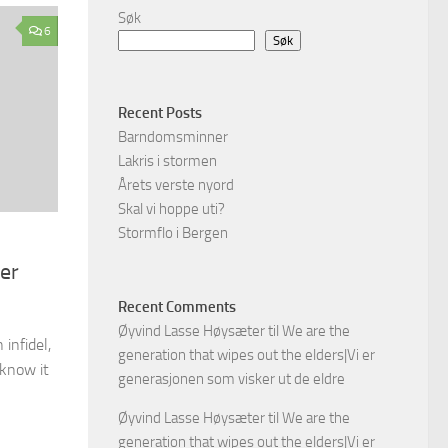
Søk
6
Søk
Recent Posts
Barndomsminner
Lakris i stormen
Årets verste nyord
Skal vi hoppe uti?
Stormflo i Bergen
er
Recent Comments
Øyvind Lasse Høysæter
til
We are the
 infidel,
generation that wipes out the elders|Vi er
 know it
generasjonen som visker ut de eldre
Øyvind Lasse Høysæter
til
We are the
generation that wipes out the elders|Vi er