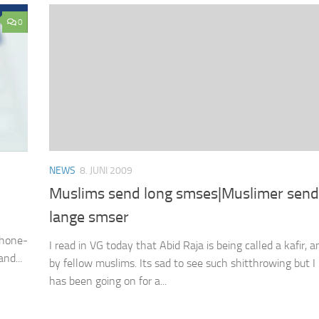
0
NEWS
8. JUNI 2009
Muslims send long smses|Muslimer send
lange smser
phone-
I read in VG today that Abid Raja is being called a kafir, an
nd...
by fellow muslims. Its sad to see such shitthrowing but I
has been going on for a...