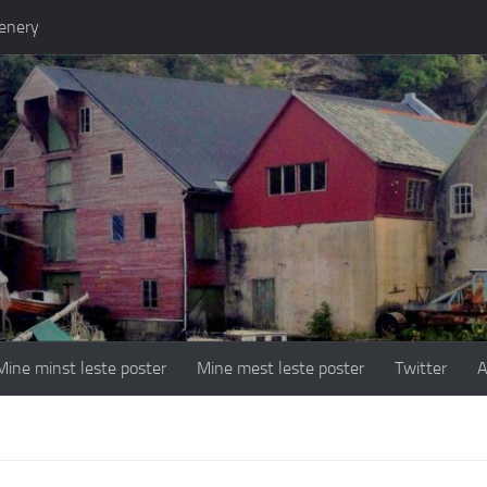
enery
Mine minst leste poster
Mine mest leste poster
Twitter
A