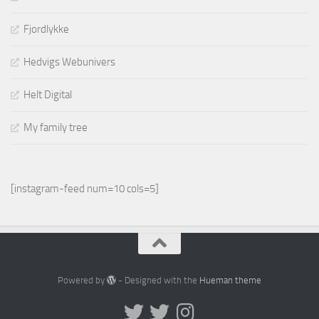
Fjordlykke
Hedvigs Webunivers
Helt Digital
My family tree
[instagram-feed num=10 cols=5]
Powered by
- Designed with the
Hueman theme