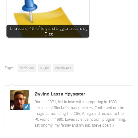
Entrecard, 4th of July and Digg|Entrecard og
Digg
Tags:
do follow
plugin
Wordpress
Øyvind Lasse Høysæter
Born in 1971, fell in love with computing in 1983
because of Sinclair's masterpieces. Continued on the
magic surrounding the C64, Amiga and moved to the
PC world in 1990. Loves science fiction, programming,
astronomy, my family and my job. (developer) :)