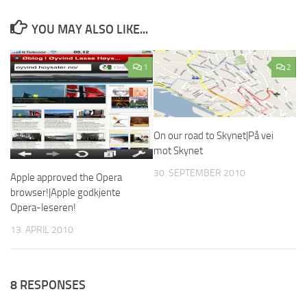
YOU MAY ALSO LIKE...
1
2
On our road to Skynet|På vei
mot Skynet
30. SEPTEMBER 2010
Apple approved the Opera
browser!|Apple godkjente
Opera-leseren!
13. APRIL 2010
8 RESPONSES