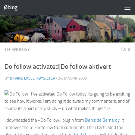
Øblog
Skip to content
TECHNOLOGY
8
Do follow activated|Do follow aktivert
BY
ØYVIND LASSE HØYSÆTER
·
24. JANUAR 2008
I’ve activated Do Follow today, its going to be exciting
to see how it works. I am doing it do award my commenters, and of
course its a part of my study – on what makes things tick.
I downloaded the «Do Follow» plugin from
Denis de Bernardy
, it
removes the rel=nofollow from comments. Then I activated the
plugin. I downloaded an image from
Randa Clay
as well, to identify