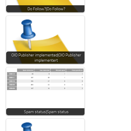
Do Follow?|Do Follow?
OIO Publisher implemented|OIO Publisher
implementert
Spam status|Spam status