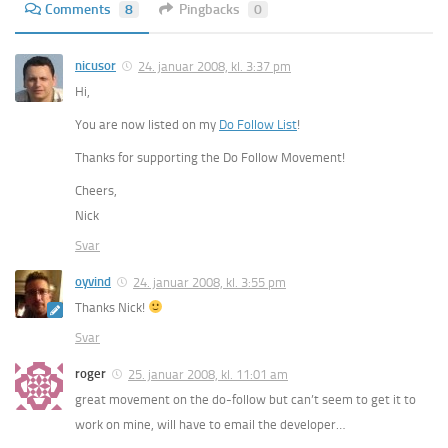
Comments
8
Pingbacks
0
nicusor
24. januar 2008, kl. 3:37 pm
Hi,
You are now listed on my
Do Follow List
!
Thanks for supporting the Do Follow Movement!
Cheers,
Nick
Svar
oyvind
24. januar 2008, kl. 3:55 pm
Thanks Nick!
Svar
roger
25. januar 2008, kl. 11:01 am
great movement on the do-follow but can’t seem to get it to
work on mine, will have to email the developer…