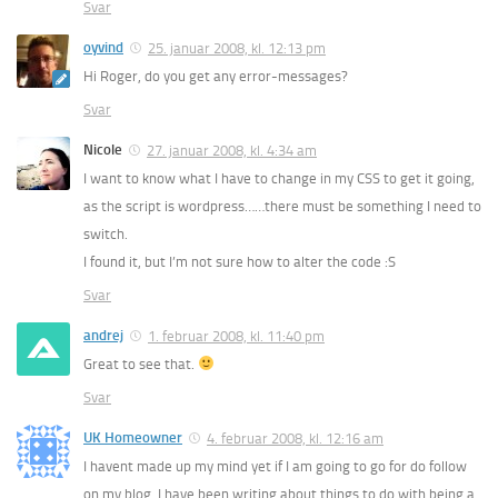
Svar
oyvind
25. januar 2008, kl. 12:13 pm
Hi Roger, do you get any error-messages?
Svar
Nicole
27. januar 2008, kl. 4:34 am
I want to know what I have to change in my CSS to get it going,
as the script is wordpress……there must be something I need to
switch.
I found it, but I’m not sure how to alter the code :S
Svar
andrej
1. februar 2008, kl. 11:40 pm
Great to see that.
Svar
UK Homeowner
4. februar 2008, kl. 12:16 am
I havent made up my mind yet if I am going to go for do follow
on my blog. I have been writing about things to do with being a