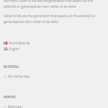
Normann Olsen
til
We are the generation that wipes out the
elders|Vi er generasjonen som visker ut de eldre
Sidsel
til
We are the generation that wipes out the elders|Vi er
generasjonen som visker ut de eldre
Norsk Bokmål
English
BLOGROLL
My family tree
NORSKE
Bokmann