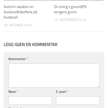
Autumn vacation on
On a king’s ground|På
Austevoll|Høstferie på
kongens grunn
Austevoll
10. SEPTEMBER 2010
18. OKTOBER 2010
LEGG IGJEN EN KOMMENTAR
Kommentar
*
Navn
*
E-post
*