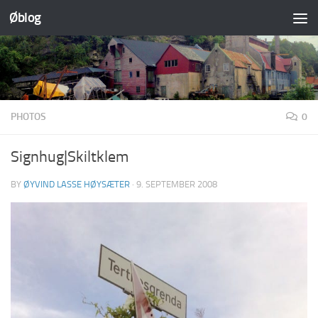
Øblog
Skip to content
PHOTOS
0
Signhug|Skiltklem
BY
ØYVIND LASSE HØYSÆTER
·
9. SEPTEMBER 2008