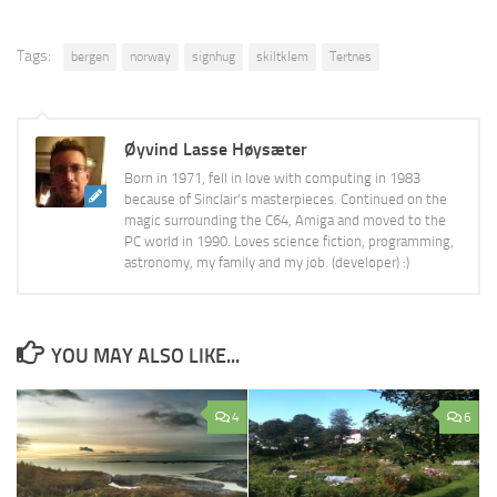
Tags:
bergen
norway
signhug
skiltklem
Tertnes
Øyvind Lasse Høysæter
Born in 1971, fell in love with computing in 1983
because of Sinclair's masterpieces. Continued on the
magic surrounding the C64, Amiga and moved to the
PC world in 1990. Loves science fiction, programming,
astronomy, my family and my job. (developer) :)
YOU MAY ALSO LIKE...
4
6