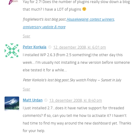
Yay for 2.7! Does the number of plugins really slow down a blog
that much? I have a LOT of plugins
fragileheart’s last blog post..
Housekeeping: contest winners,
anniversary update & more
Svar
Peter Korkala
12. desember 2008, kl. 6:01 pm
I installed WP 2.6.3 (from 2.5 something) the other day this
week… I’m usually not installing a new version before someone
else tested it for a while…
Peter Korkala’s last blog post..Sky watch Friday – Sunset in July
Svar
Matt Urdan
13. desember 2008, kl. 8:40 pm
I just installed 2.7…does it have native support for threaded
comments? If so, can you tell me how to activate it? I haven’t
had time to find my way around the new dashboard yet. Thanks
for your help.