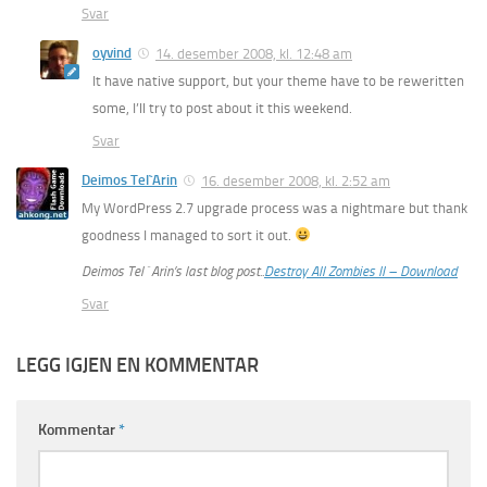
Svar
oyvind
14. desember 2008, kl. 12:48 am
It have native support, but your theme have to be reweritten
some, I’ll try to post about it this weekend.
Svar
Deimos Tel`Arin
16. desember 2008, kl. 2:52 am
My WordPress 2.7 upgrade process was a nightmare but thank
goodness I managed to sort it out.
Deimos Tel`Arin’s last blog post..
Destroy All Zombies II – Download
Svar
LEGG IGJEN EN KOMMENTAR
Kommentar
*