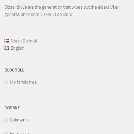
Sidsel
til
We are the generation that wipes out the elders|Vi er
generasjonen som visker ut de eldre
Norsk Bokmål
English
BLOGROLL
My family tree
NORSKE
Bokmann
Fjordlykke