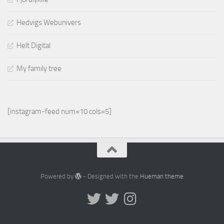
Hedvigs Webunivers
Helt Digital
My family tree
[instagram-feed num=10 cols=5]
Powered by
- Designed with the
Hueman theme