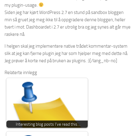
my plugin-usage.
Siden jeg har kjørt WordPress 2.7 en stund på sandbox bloggen
min så gruet jeg meg ikke til å oppgradere denne bloggen, heller
tvert i mot. Dashboardet i 2.7 er utrolig bra og jeg synes alt går mye
raskere nå.
I helgen skal jeg implementere native trådet kommentar-system
slik at jeg kan fjerne plugin jeg har som hjelper meg med dette nå.
Jeg prøver å korte ned på bruken av plugins. :)[/lang_nb-no]
Relaterte innlegg
Interesting blog posts I've read this…