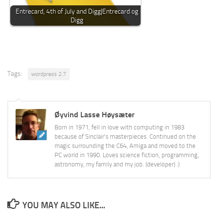
Entrecard, 4th of July and Digg|Entrecard og
Digg
Tags:
wordpress 2.7
Øyvind Lasse Høysæter
Born in 1971, fell in love with computing in 1983
because of Sinclair's masterpieces. Continued on the
magic surrounding the C64, Amiga and moved to the
PC world in 1990. Loves science fiction, programming,
astronomy, my family and my job. (developer) :)
YOU MAY ALSO LIKE...