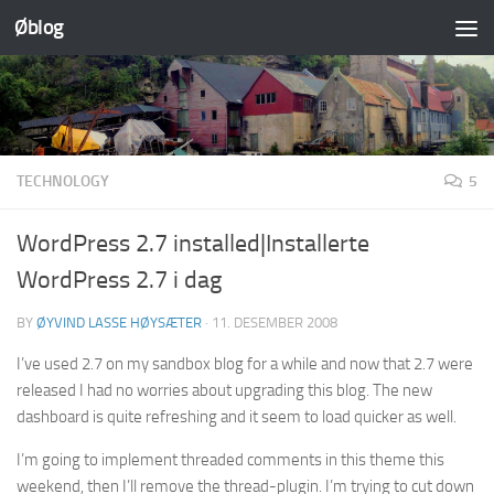
Øblog
Skip to content
TECHNOLOGY
5
WordPress 2.7 installed|Installerte
WordPress 2.7 i dag
BY
ØYVIND LASSE HØYSÆTER
·
11. DESEMBER 2008
I’ve used 2.7 on my sandbox blog for a while and now that 2.7 were
released I had no worries about upgrading this blog. The new
dashboard is quite refreshing and it seem to load quicker as well.
I’m going to implement threaded comments in this theme this
weekend, then I’ll remove the thread-plugin. I’m trying to cut down