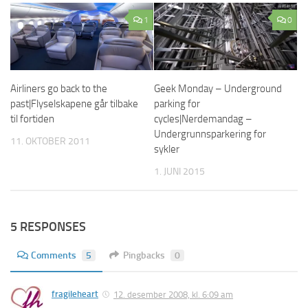
1
0
Geek Monday – Underground
Airliners go back to the
parking for
past|Flyselskapene går tilbake
cycles|Nerdemandag –
til fortiden
Undergrunnsparkering for
11. OKTOBER 2011
sykler
1. JUNI 2015
5 RESPONSES
Comments
5
Pingbacks
0
fragileheart
12. desember 2008, kl. 6:09 am