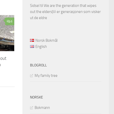
Sidsel
til
We are the generation that wipes
out the elders|Vi er generasjonen som visker
ut de eldre
6
Norsk Bokmål
English
 out
m
BLOGROLL
My family tree
NORSKE
Bokmann