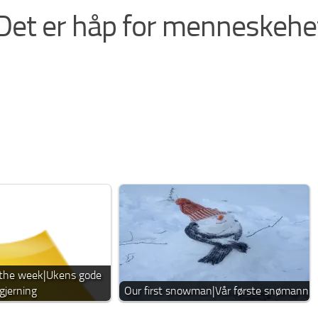
Det er håp for menneskehe
 the week|Ukens gode
gjerning
Our first snowman|Vår første snømann