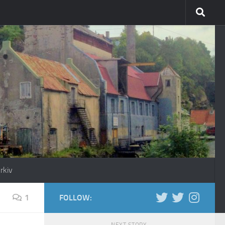
rkiv
1
FOLLOW: