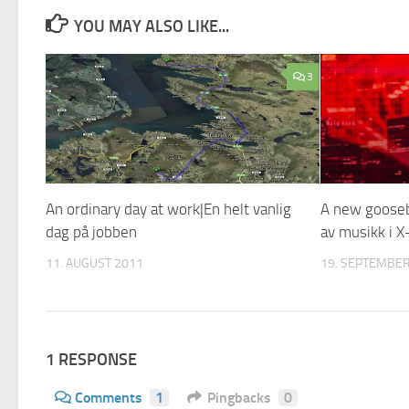
YOU MAY ALSO LIKE...
3
An ordinary day at work|En helt vanlig
A new goos
dag på jobben
av musikk i X
11. AUGUST 2011
19. SEPTEMBER
1 RESPONSE
Comments
1
Pingbacks
0