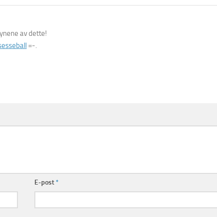
øynene av dette!
nsesseball
=-.
E-post
*