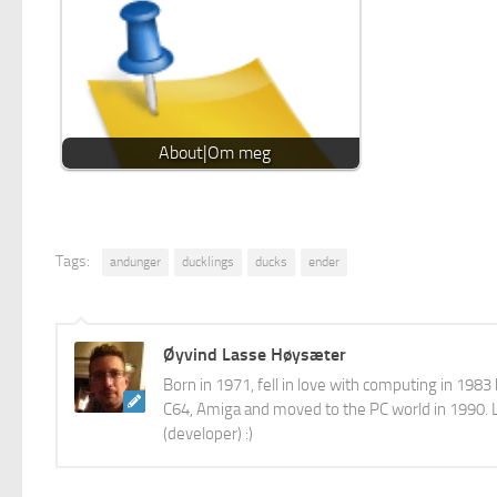
About|Om meg
Tags:
andunger
ducklings
ducks
ender
Øyvind Lasse Høysæter
Born in 1971, fell in love with computing in 198
C64, Amiga and moved to the PC world in 1990. L
(developer) :)