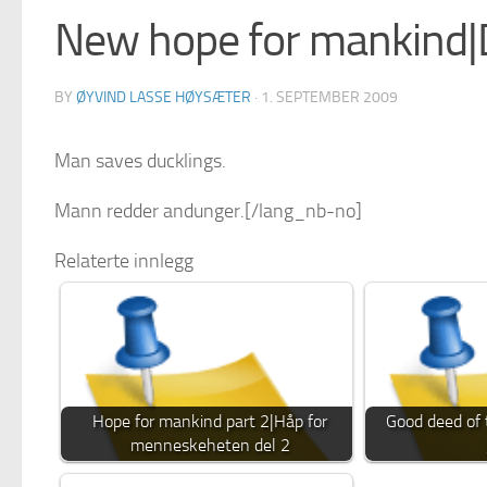
New hope for mankind|
BY
ØYVIND LASSE HØYSÆTER
·
1. SEPTEMBER 2009
Man saves ducklings.
Mann redder andunger.[/lang_nb-no]
Relaterte innlegg
Hope for mankind part 2|Håp for
Good deed of
menneskeheten del 2