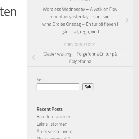
NEXT STORY
ten
Wordless Wednesday – A walk on Fløy
mountain yesterday – sun, rain,
wind|Ordløs Onsdag – En tur på fløyen i
går – sol, regn, vind
PREVIOUS STORY
Glacier walking – Folgefonna|En tur på
Folgefonna
Søk
Søk
Recent Posts
Barndomsminner
Lakris i stormen
Årets verste nyord