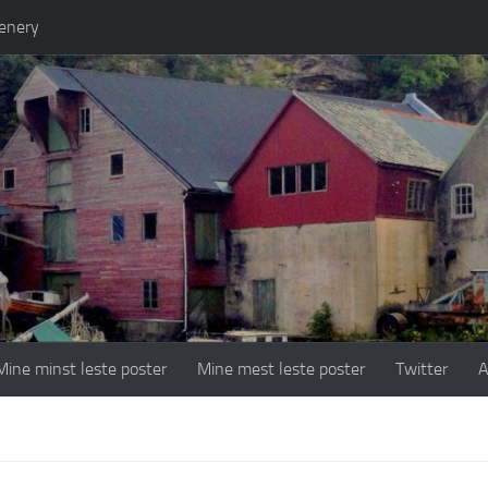
enery
Mine minst leste poster
Mine mest leste poster
Twitter
A