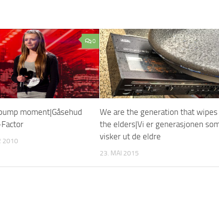
0
ebump moment|Gåsehud
We are the generation that wipes
-Factor
the elders|Vi er generasjonen so
visker ut de eldre
 2010
23. MAI 2015