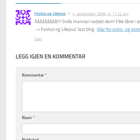
Festus og Lillepus
4. september 2009, kl. 11:22 pm
Ååååååååå!!! Snille mannen reddet dem! Fikk tårer i 
.-= Festus og Lillepus’ last blog ..
Klar for prins- og pri
Svar
LEGG IGJEN EN KOMMENTAR
Kommentar
*
Navn
*
Nettsted