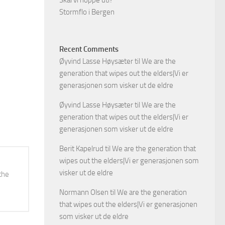
Skal vi hoppe uti?
Stormflo i Bergen
Recent Comments
Øyvind Lasse Høysæter
til
We are the
generation that wipes out the elders|Vi er
generasjonen som visker ut de eldre
Øyvind Lasse Høysæter
til
We are the
generation that wipes out the elders|Vi er
generasjonen som visker ut de eldre
Berit Kapelrud
til
We are the generation that
wipes out the elders|Vi er generasjonen som
visker ut de eldre
the
Normann Olsen
til
We are the generation
that wipes out the elders|Vi er generasjonen
som visker ut de eldre