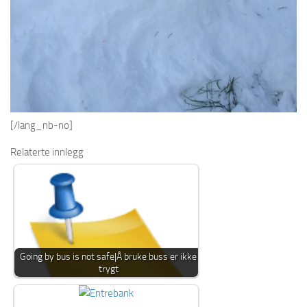
[/lang_nb-no]
Relaterte innlegg
Going by bus is not safe|Å bruke buss er ikke
trygt