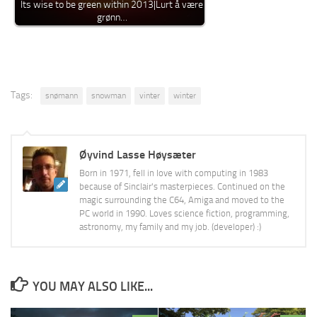
Its wise to be green within 2013|Lurt å være
grønn…
Tags:
snømann
snowman
vinter
winter
Øyvind Lasse Høysæter
Born in 1971, fell in love with computing in 1983
because of Sinclair's masterpieces. Continued on the
magic surrounding the C64, Amiga and moved to the
PC world in 1990. Loves science fiction, programming,
astronomy, my family and my job. (developer) :)
YOU MAY ALSO LIKE...