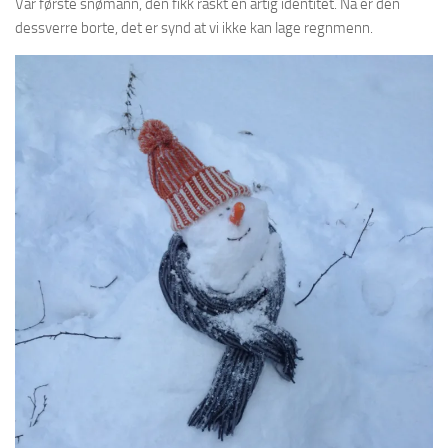
Vår første snømann, den fikk raskt en artig identitet. Nå er den
dessverre borte, det er synd at vi ikke kan lage regnmenn.