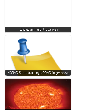
Entrebanking|Entrebanken
NORAD Santa tracking|NORAD følger nissen