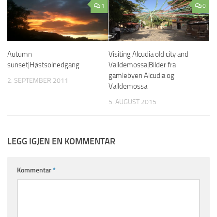
1
0
Autumn
Visiting Alcudia old city and
sunset|Høstsolnedgang
Valldemossa|Bilder fra
gamlebyen Alcudia og
2. SEPTEMBER 2011
Valldemossa
5. AUGUST 2015
LEGG IGJEN EN KOMMENTAR
Kommentar
*