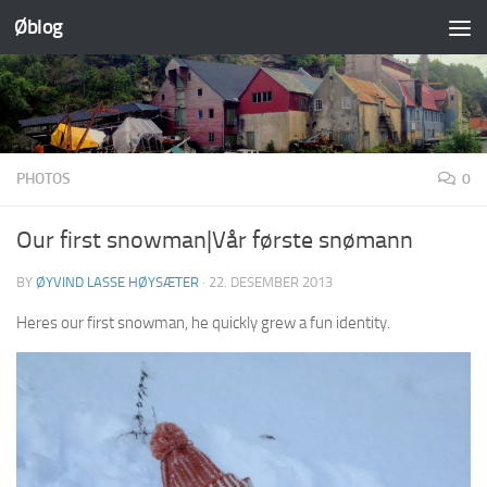
Øblog
Skip to content
PHOTOS
0
Our first snowman|Vår første snømann
BY
ØYVIND LASSE HØYSÆTER
·
22. DESEMBER 2013
Heres our first snowman, he quickly grew a fun identity.