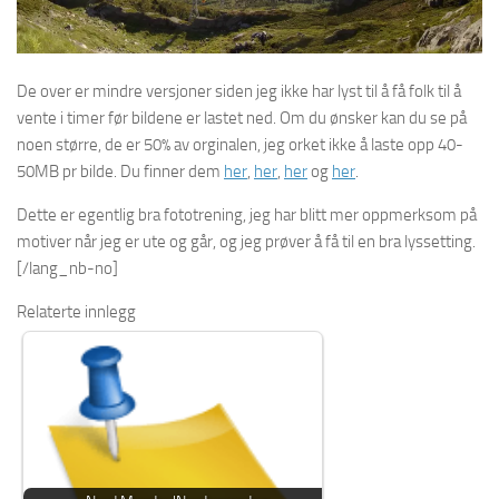
De over er mindre versjoner siden jeg ikke har lyst til å få folk til å
vente i timer før bildene er lastet ned. Om du ønsker kan du se på
noen større, de er 50% av orginalen, jeg orket ikke å laste opp 40-
50MB pr bilde. Du finner dem
her
,
her
,
her
og
her
.
Dette er egentlig bra fototrening, jeg har blitt mer oppmerksom på
motiver når jeg er ute og går, og jeg prøver å få til en bra lyssetting.
[/lang_nb-no]
Relaterte innlegg