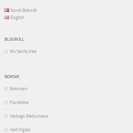
Norsk Bokmål
English
BLOGROLL
My family tree
NORSKE
Bokmann
Fjordlykke
Hedvigs Webunivers
Helt Digital