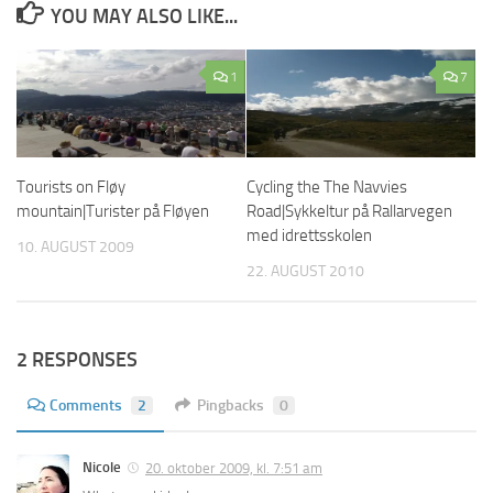
YOU MAY ALSO LIKE...
1
7
Tourists on Fløy
Cycling the The Navvies
mountain|Turister på Fløyen
Road|Sykkeltur på Rallarvegen
med idrettsskolen
10. AUGUST 2009
22. AUGUST 2010
2 RESPONSES
Comments
2
Pingbacks
0
Nicole
20. oktober 2009, kl. 7:51 am