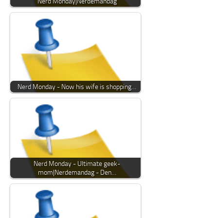
Nerd Monday|Nerdemandag
Nerd Monday - Now his wife is shopping…
Nerd Monday - Ultimate geek-
mom|Nerdemandag - Den…