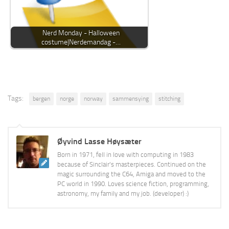
Nerd Monday - Halloween
costume|Nerdemandag -…
Tags:
bergen
norge
norway
sammensying
stitching
Øyvind Lasse Høysæter
Born in 1971, fell in love with computing in 1983
because of Sinclair's masterpieces. Continued on the
magic surrounding the C64, Amiga and moved to the
PC world in 1990. Loves science fiction, programming,
astronomy, my family and my job. (developer) :)