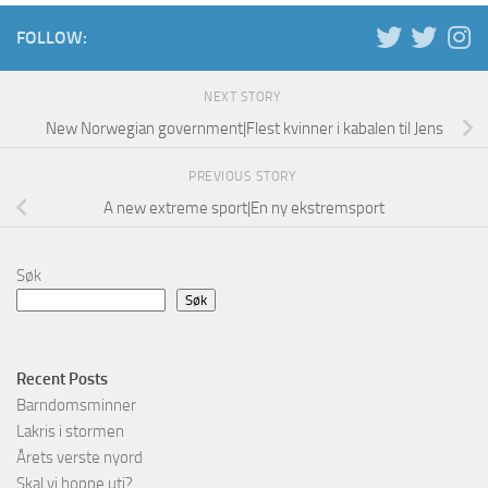
FOLLOW:
NEXT STORY
New Norwegian government|Flest kvinner i kabalen til Jens
PREVIOUS STORY
A new extreme sport|En ny ekstremsport
Søk
Søk
Recent Posts
Barndomsminner
Lakris i stormen
Årets verste nyord
Skal vi hoppe uti?