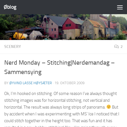
Øblog
Skip to content
SCENERY
2
Nerd Monday – Stitching|Nerdemandag –
Sammensying
BY
ØYVIND LASSE HØYSÆTER
·
19. OKTOBER 2009
Ok, I’m hooked on stitching. Of some reason I’ve always thought
stitching images was for horizontal stitching, not vertical and
horizontal. The result was always long strips of panorama.
But
by accident when I was experimenting with MS’ Ice I noticed that I
could stitch together in the height too. That was fun and it has