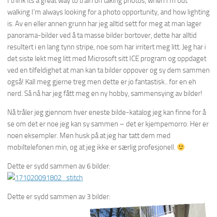
I think its a great way to train on taking photos, when I’m out
walking I’m always looking for a photo opportunity, and how lighting
is. Av en eller annen grunn har jeg alltid sett for meg at man lager
panorama-bilder ved å ta masse bilder bortover, dette har alltid
resultert i en lang tynn stripe, noe som har irritert meg litt. Jeg har i
det siste lekt meg litt med Microsoft sitt ICE program og oppdaget
ved en tilfeldighet at man kan ta bilder oppover og sy dem sammen
også! Kall meg gjerne treg men dette er jo fantastisk.. for en eh
nerd. Så nå har jeg fått meg en ny hobby, sammensying av bilder!
Nå tråler jeg gjennom hver eneste bilde-katalog jeg kan finne for å
se om det er noe jeg kan sy sammen – det er kjempemorro. Her er
noen eksempler. Men husk på at jeg har tatt dem med
mobiltelefonen min, og at jeg ikke er særlig profesjonell.
Dette er sydd sammen av 6 bilder:
Dette er sydd sammen av 3 bilder: