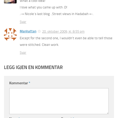
What a cool idea!
I love what you came up with :D!
.-= Nicole´s last blog ..Street views in Hadabah =-.
Svar
Manhattan
20. oktober 2009, kl. 8:55 pm
Except for the second one, I wouldn’t even be able to tell those
were stitched. Clean work.
Svar
LEGG IGJEN EN KOMMENTAR
Kommentar
*