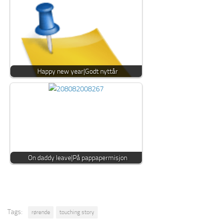
Happy new year|Godt nyttår
On daddy leave|På pappapermisjon
Tags:
rørende
touching story