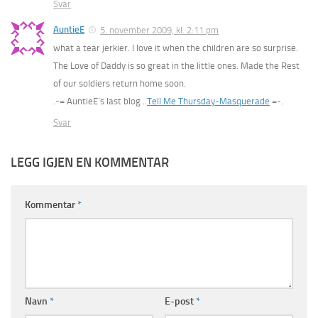
Svar
AuntieE
5. november 2009, kl. 2:11 pm
what a tear jerkier. I love it when the children are so surprise.
The Love of Daddy is so great in the little ones. Made the Rest
of our soldiers return home soon.
.-= AuntieE´s last blog ..
Tell Me Thursday-Masquerade
=-.
Svar
LEGG IGJEN EN KOMMENTAR
Kommentar
*
Navn
*
E-post
*