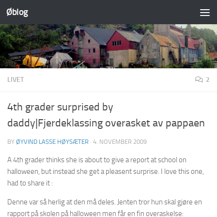
Øblog
Skip to content
LIVET
2
4th grader surprised by
daddy|Fjerdeklassing overasket av pappaen
BY
ØYVIND LASSE HØYSÆTER
·
4. NOVEMBER 2009
A 4th grader thinks she is about to give a report at school on
halloween, but instead she get a pleasent surprise. I love this one,
had to share it :
Denne var så herlig at den må deles. Jenten tror hun skal gjøre en
rapport på skolen på halloween men får en fin overaskelse: