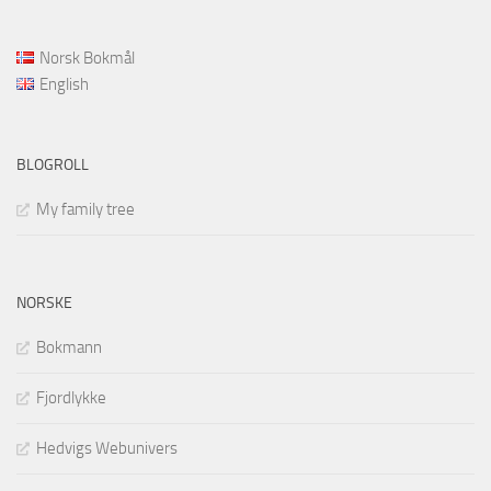
Norsk Bokmål
English
BLOGROLL
My family tree
NORSKE
Bokmann
Fjordlykke
Hedvigs Webunivers