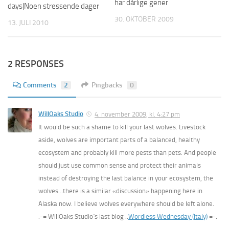
har dårlige gener
days|Noen stressende dager
30. OKTOBER 2009
13. JULI 2010
2 RESPONSES
Comments
2
Pingbacks
0
WillOaks Studio
4. november 2009, kl. 4:27 pm
It would be such a shame to kill your last wolves. Livestock
aside, wolves are important parts of a balanced, healthy
ecosystem and probably kill more pests than pets. And people
should just use common sense and protect their animals
instead of destroying the last balance in your ecosystem, the
wolves…there is a similar «discussion» happening here in
Alaska now. I believe wolves everywhere should be left alone.
.-= WillOaks Studio´s last blog ..
Wordless Wednesday (Italy)
=-.