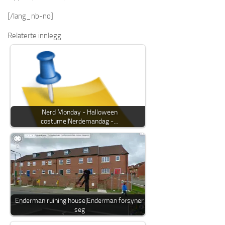
[/lang_nb-no]
Relaterte innlegg
Nerd Monday - Halloween
costume|Nerdemandag -…
Enderman ruining house|Enderman forsyner
seg