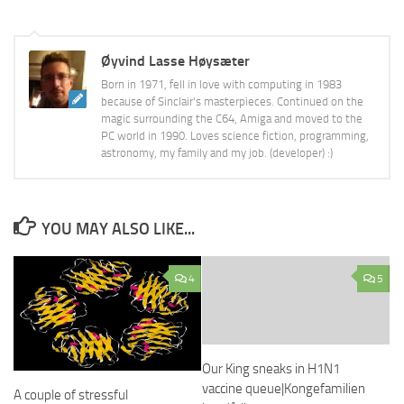
Øyvind Lasse Høysæter
Born in 1971, fell in love with computing in 1983
because of Sinclair's masterpieces. Continued on the
magic surrounding the C64, Amiga and moved to the
PC world in 1990. Loves science fiction, programming,
astronomy, my family and my job. (developer) :)
YOU MAY ALSO LIKE...
4
5
Our King sneaks in H1N1
vaccine queue|Kongefamilien
A couple of stressful