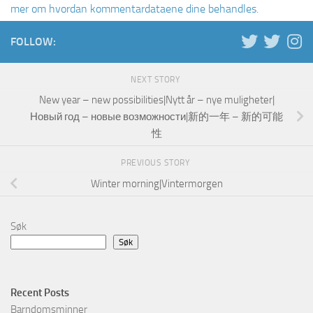
mer om hvordan kommentardataene dine behandles.
FOLLOW:
NEXT STORY
New year – new possibilities|Nytt år – nye muligheter|
Новый год – новые возможности|新的一年 – 新的可能
性
PREVIOUS STORY
Winter morning|Vintermorgen
Søk
Søk
Recent Posts
Barndomsminner