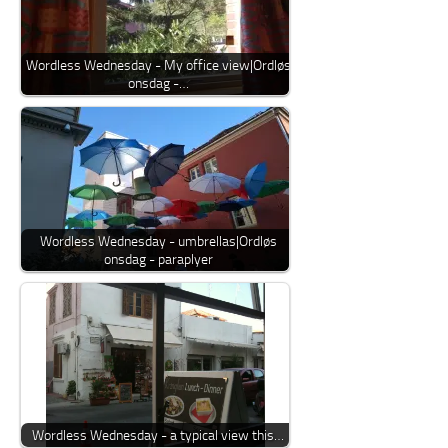
Wordless Wednesday - My office view|Ordløs
onsdag -…
Wordless Wednesday - umbrellas|Ordløs
onsdag - paraplyer
Wordless Wednesday - a typical view this…