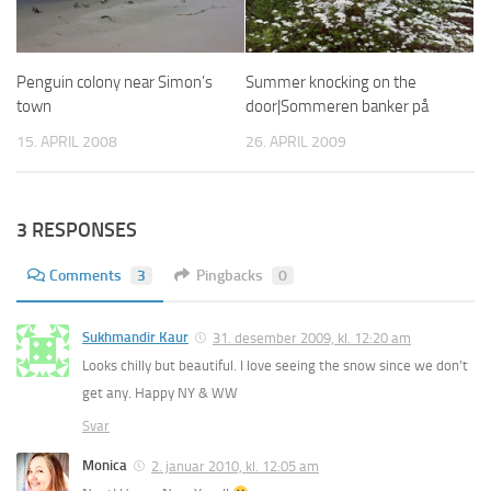
Penguin colony near Simon’s
Summer knocking on the
town
door|Sommeren banker på
15. APRIL 2008
26. APRIL 2009
3 RESPONSES
Comments
3
Pingbacks
0
Sukhmandir Kaur
31. desember 2009, kl. 12:20 am
Looks chilly but beautiful. I love seeing the snow since we don’t
get any. Happy NY & WW
Svar
Monica
2. januar 2010, kl. 12:05 am