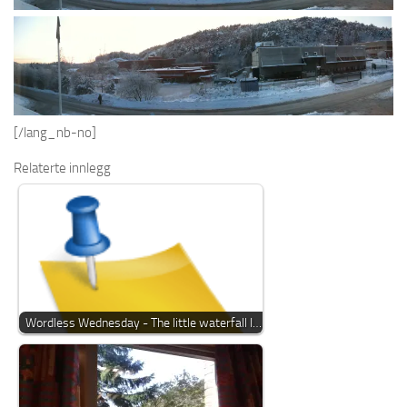
[/lang_nb-no]
Relaterte innlegg
Wordless Wednesday - The little waterfall I…