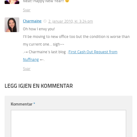
Neat! Happy New Year!!
Svar
Charmaine
2. januar 2010, kl. 3:24 pm
Oh how I envy you!
I’ll be moving to new office too but the condition is worse than
my current one… sigh~~
.-= Charmaine´s last blog ..
First Cash Out Request from
Nuffnang
=-.
Svar
LEGG IGJEN EN KOMMENTAR
Kommentar
*