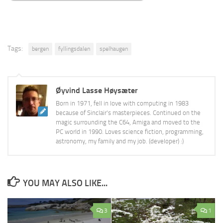
Tags:
bergen
fyllingsdalen
spelhaugen
Øyvind Lasse Høysæter
Born in 1971, fell in love with computing in 1983
because of Sinclair's masterpieces. Continued on the
magic surrounding the C64, Amiga and moved to the
PC world in 1990. Loves science fiction, programming,
astronomy, my family and my job. (developer) :)
YOU MAY ALSO LIKE...
3
1