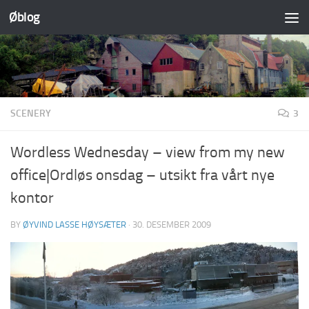
Øblog
Skip to content
SCENERY
3
Wordless Wednesday – view from my new
office|Ordløs onsdag – utsikt fra vårt nye
kontor
BY
ØYVIND LASSE HØYSÆTER
·
30. DESEMBER 2009