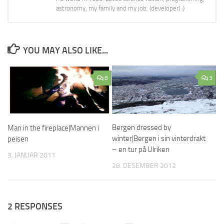
astronomy, my family and my job. (developer) :)
YOU MAY ALSO LIKE...
8
3
Bergen dressed by
Man in the fireplace|Mannen i
winter|Bergen i sin vinterdrakt
peisen
– en tur på Ulriken
3. JANUAR 2011
28. DESEMBER 2012
2 RESPONSES