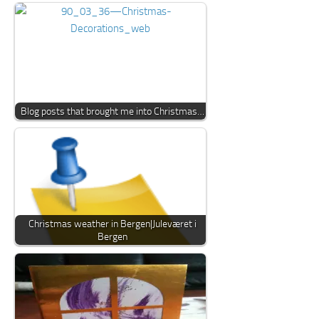
Blog posts that brought me into Christmas…
Christmas weather in Bergen|Juleværet i
Bergen