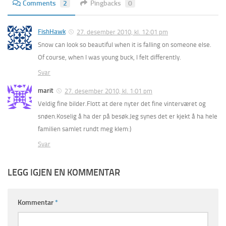
Comments
2
Pingbacks
0
FishHawk
27. desember 2010, kl. 12:01 pm
Snow can look so beautiful when it is falling on someone else.
Of course, when I was young buck, I felt differently.
Svar
marit
27. desember 2010, kl. 1:01 pm
Veldig fine bilder.Flott at dere nyter det fine vinterværet og
snøen.Koselig å ha der på besøk.Jeg synes det er kjekt å ha hele
familien samlet rundt meg klem:)
Svar
LEGG IGJEN EN KOMMENTAR
Kommentar
*