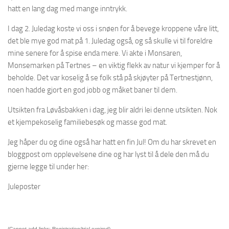
hatt en lang dag med mange inntrykk.
I dag 2. Juledag koste vi oss i snøen for å bevege kroppene våre litt,
det ble mye god mat på 1. Juledag også, og så skulle vi til foreldre
mine senere for å spise enda mere. Vi akte i Monsaren,
Monsemarken på Tertnes – en viktig flekk av natur vi kjemper for å
beholde. Det var koselig å se folk stå på skjøyter på Tertnestjønn,
noen hadde gjort en god jobb og måket baner til dem.
Utsikten fra Løvåsbakken i dag, jeg blir aldri lei denne utsikten. Nok
et kjempekoselig familiebesøk og masse god mat.
Jeg håper du og dine også har hatt en fin Jul! Om du har skrevet en
bloggpost om opplevelsene dine og har lyst til å dele den må du
gjerne legge til under her:
Juleposter
(Cannot add links: Registration/trial expired)