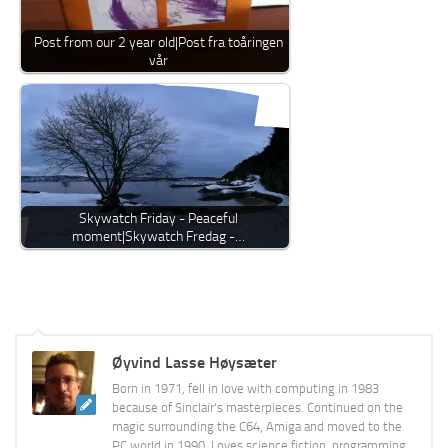
Post from our 2 year old|Post fra toåringen
vår
Skywatch Friday - Peaceful
moment|Skywatch Fredag -…
Øyvind Lasse Høysæter
Born in 1971, fell in love with computing in 1983
because of Sinclair's masterpieces. Continued on the
magic surrounding the C64, Amiga and moved to the
PC world in 1990. Loves science fiction, programming,