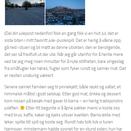
(Del din julepost nedenfor) Nok en gang fikk vi en hvit Jul, det er
siste biten i mitt favoritt jule-puslespill. Det er herlig å våkne opp,
gå ned i stuen og bli møtt av denne utsikten, den er beroligende,
det ser så fredfult ut der ute. Når jeg går utenfor for å hente mere
ved tar jeg meg noen minutter for å nyte stillheten, bare vingeslag
fra småfugler kan høres, fugler som fyker rundt og samler mat. Det
er nesten unaturlig vakkert.
Senere samlet familien seg til pinnekjøtt, både røykt og saltet, et
himmelsk måltid i godt selskap. Etter god mat, drikke og dessert
kom nissen på besøk med gaver til barna – en herlig tradisjonstro
julaften.
Etter litt begynte vi å åpne pakker mens vi koste oss
med brus, kaffe, kaker og kjeks utover kvelden. Barna lekte med
leker, spilte litt spill og koste seg. Rundt halv tolk tok vi turen
hjemover, minstemann hadde sovnet for en stund siden, hun har