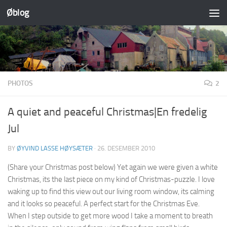
Øblog
Skip to content
PHOTOS
2
A quiet and peaceful Christmas|En fredelig
Jul
BY
ØYVIND LASSE HØYSÆTER
·
26. DESEMBER 2010
(Share your Christmas post below) Yet again we were given a white
Christmas, its the last piece on my kind of Christmas-puzzle. I love
waking up to find this view out our living room window, its calming
and it looks so peaceful. A perfect start for the Christmas Eve.
When I step outside to get more wood I take a moment to breath