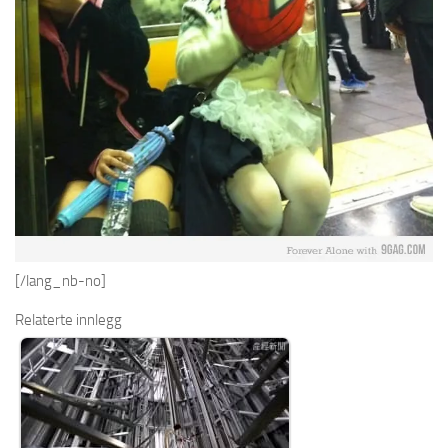
[/lang_nb-no]
Relaterte innlegg