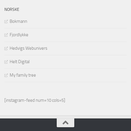
NORSKE
Bokmann
Fjordlykke
Hedvigs Webunivers
Helt Digital
My family tree
[instagram-feed num=10 cols=5]