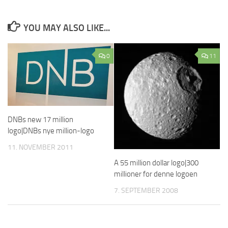
YOU MAY ALSO LIKE...
0
11
DNBs new 17 million
logo|DNBs nye million-logo
11. NOVEMBER 2011
A 55 million dollar logo|300
millioner for denne logoen
7. SEPTEMBER 2008