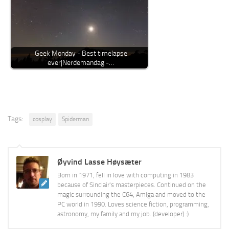
Geek Monday - Best timelapse
ever|Nerdemandag -…
Tags:
cosplay
Spiderman
Øyvind Lasse Høysæter
Born in 1971, fell in love with computing in 1983
because of Sinclair's masterpieces. Continued on the
magic surrounding the C64, Amiga and moved to the
PC world in 1990. Loves science fiction, programming,
astronomy, my family and my job. (developer) :)