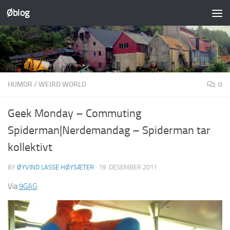
Øblog
Skip to content
HUMOR
/
WEIRD WORLD
0
Geek Monday – Commuting
Spiderman|Nerdemandag – Spiderman tar
kollektivt
BY
ØYVIND LASSE HØYSÆTER
·
19. DESEMBER 2011
Via
9GAG
: