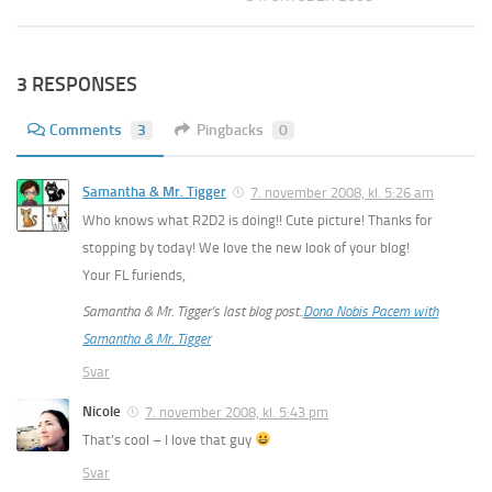
3 RESPONSES
Comments
3
Pingbacks
0
Samantha & Mr. Tigger
7. november 2008, kl. 5:26 am
Who knows what R2D2 is doing!! Cute picture! Thanks for
stopping by today! We love the new look of your blog!
Your FL furiends,
Samantha & Mr. Tigger’s last blog post..
Dona Nobis Pacem with
Samantha & Mr. Tigger
Svar
Nicole
7. november 2008, kl. 5:43 pm
That’s cool – I love that guy
Svar