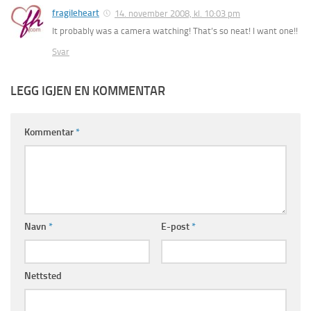
fragileheart
14. november 2008, kl. 10:03 pm
It probably was a camera watching! That’s so neat! I want one!!
Svar
LEGG IGJEN EN KOMMENTAR
Kommentar
*
Navn
*
E-post
*
Nettsted