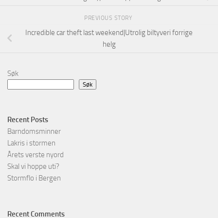
PREVIOUS STORY
Incredible car theft last weekend|Utrolig biltyveri forrige
helg
Søk
Søk
Recent Posts
Barndomsminner
Lakris i stormen
Årets verste nyord
Skal vi hoppe uti?
Stormflo i Bergen
Recent Comments