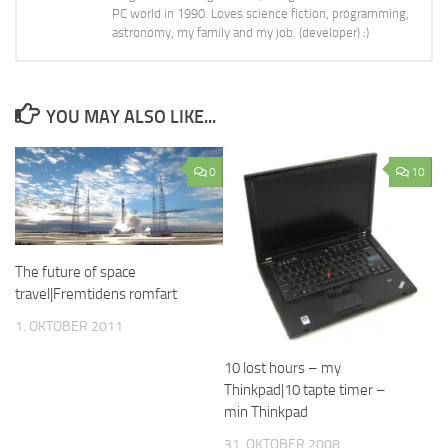
PC world in 1990. Loves science fiction, programming,
astronomy, my family and my job. (developer) :)
YOU MAY ALSO LIKE...
0
10
The future of space
travel|Fremtidens romfart
1. OKTOBER 2011
10 lost hours – my
Thinkpad|10 tapte timer –
min Thinkpad
31. OKTOBER 2008