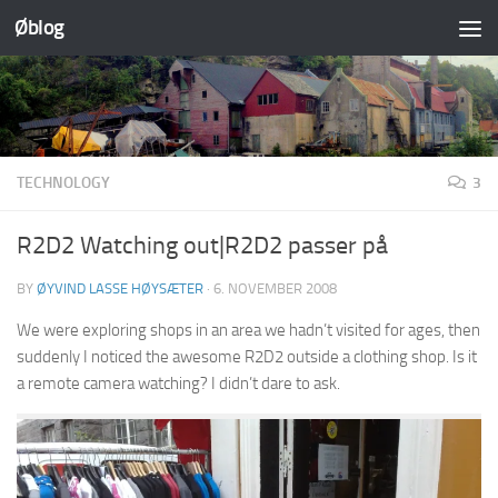
Øblog
Skip to content
TECHNOLOGY
3
R2D2 Watching out|R2D2 passer på
BY
ØYVIND LASSE HØYSÆTER
·
6. NOVEMBER 2008
We were exploring shops in an area we hadn’t visited for ages, then
suddenly I noticed the awesome R2D2 outside a clothing shop. Is it
a remote camera watching? I didn’t dare to ask.