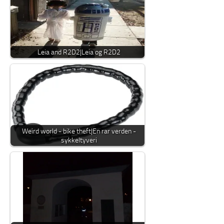
Leia and R2D2|Leia og R2D2
Weird world - bike theft|En rar verden -
sykkeltyveri