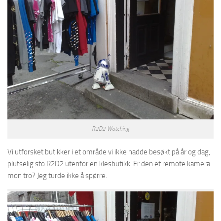
R2D2 Watching
Vi utforsket butikker i et område vi ikke hadde besøkt på år og dag,
plutselig sto R2D2 utenfor en klesbutikk. Er den et remote kamera
mon tro? Jeg turde ikke å spørre.