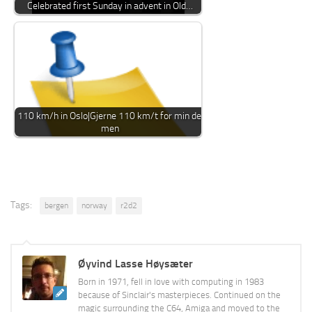
Celebrated first Sunday in advent in Old…
110 km/h in Oslo|Gjerne 110 km/t for min del
men
Tags:
bergen
norway
r2d2
Øyvind Lasse Høysæter
Born in 1971, fell in love with computing in 1983
because of Sinclair's masterpieces. Continued on the
magic surrounding the C64, Amiga and moved to the