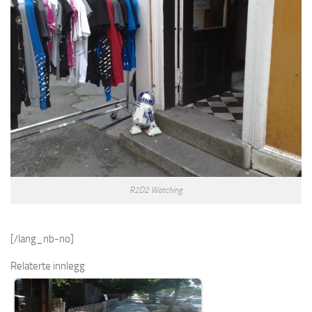
R2D2 Watching
[/lang_nb-no]
Relaterte innlegg