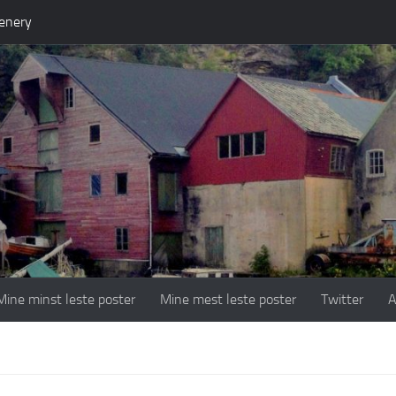
enery
Mine minst leste poster
Mine mest leste poster
Twitter
A