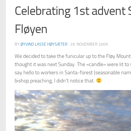
Celebrating 1st advent
Fløyen
BY
ØYVIND LASSE HØYSÆTER
·
29. NOVEMBER 2009
We decided to take the funicular up to the Fløy Mounta
thought it was next Sunday. The «candle» were lit t
say hello to workers in Santa-forest (seasonable name
bishop preaching, I didn’t notice that.