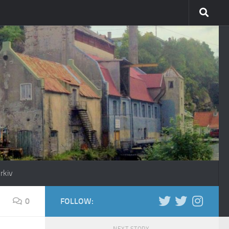
rkiv
0
FOLLOW: