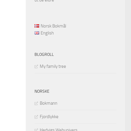
Norsk Bokmål
English
BLOGROLL
My family tree
NORSKE
Bokmann
Fjordlykke
Hedvigs Webunivers