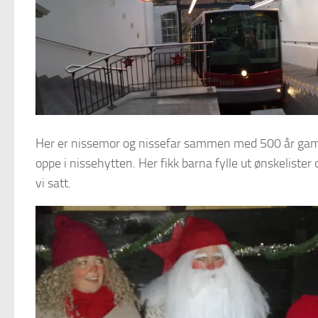
Her er nissemor og nissefar sammen med 500 år gamle 
oppe i nissehytten. Her fikk barna fylle ut ønskelister
vi satt.