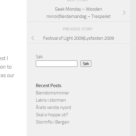
NEXT STORY
Geek Monday – Wooden
mirror|Nerdemandag – Trespeilet
PREVIOUS STORY
Festival of Light 2009|Lysfesten 2009
Søk
st I
Søk
on to
was our
Recent Posts
Barndomsminner
Lakris i stormen
Årets verste nyord
Skal vi hoppe uti?
Stormflo i Bergen