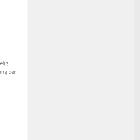
elig
sang der