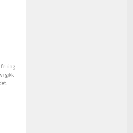
 feiring
vi gikk
det.