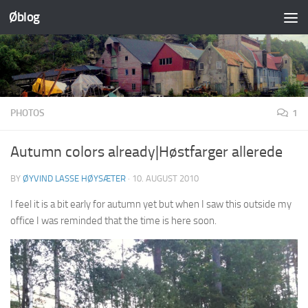
Øblog
Skip to content
PHOTOS
1
Autumn colors already|Høstfarger allerede
BY
ØYVIND LASSE HØYSÆTER
·
10. AUGUST 2010
I feel it is a bit early for autumn yet but when I saw this outside my
office I was reminded that the time is here soon.