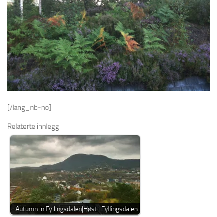
[/lang_nb-no]
Relaterte innlegg
Autumn in Fyllingsdalen|Høst i Fyllingsdalen