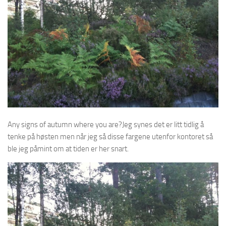
Any signs of autumn where you are?Jeg synes det er litt tidlig å
tenke på høsten men når jeg så disse fargene utenfor kontoret så
ble jeg påmint om at tiden er her snart.