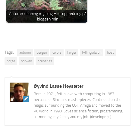
Autumn cleaning my blog|Høstopprydning på
bloggen min
Tags:
autumn
bergen
colors
farger
fyllingsdalen
høst
norge
norway
sceneries
Øyvind Lasse Høysæter
Born in 1971, fell in love with computing in 1983
because of Sinclair's masterpieces. Continued on the
magic surrounding the C64, Amiga and moved to the
PC world in 1990. Loves science fiction, programming,
astronomy, my family and my job. (developer) :)