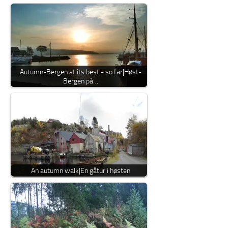
Autumn-Bergen at its best - so far|Høst-
Bergen på…
An autumn walk|En gåtur i høsten