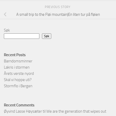
PREVIOUS STORY
A small trip to the Fløi mountain|En liten tur på fløien
Søk
Søk
Recent Posts
Barndomsminner
Lakris i stormen
Årets verste nyord
Skal vi hoppe uti?
Stormflo i Bergen
Recent Comments
Øyvind Lasse Høysæter
til
We are the generation that wipes out