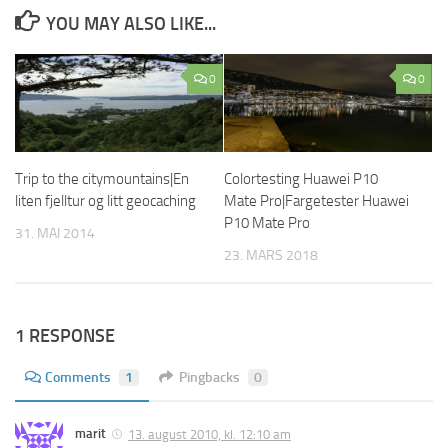
YOU MAY ALSO LIKE...
0
0
Trip to the citymountains|En
Colortesting Huawei P10
liten fjelltur og litt geocaching
Mate Pro|Fargetester Huawei
P10 Mate Pro
31. MAI 2014
23. MARS 2018
1 RESPONSE
Comments
1
Pingbacks
0
marit
13. august 2010, kl. 12:10 am