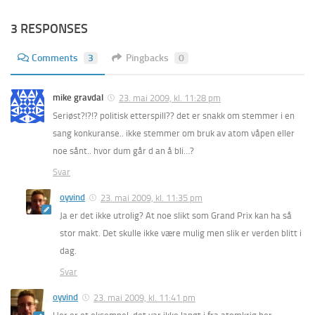
3 RESPONSES
Comments
3
Pingbacks
0
mike gravdal
23. mai 2009, kl. 11:28 pm
Seriøst?!?!? politisk etterspill?? det er snakk om stemmer i en
sang konkuranse.. ikke stemmer om bruk av atom våpen eller
noe sånt.. hvor dum går d an å bli…?
Svar
oyvind
23. mai 2009, kl. 11:35 pm
Ja er det ikke utrolig? At noe slikt som Grand Prix kan ha så
stor makt. Det skulle ikke være mulig men slik er verden blitt i
dag.
Svar
oyvind
23. mai 2009, kl. 11:41 pm