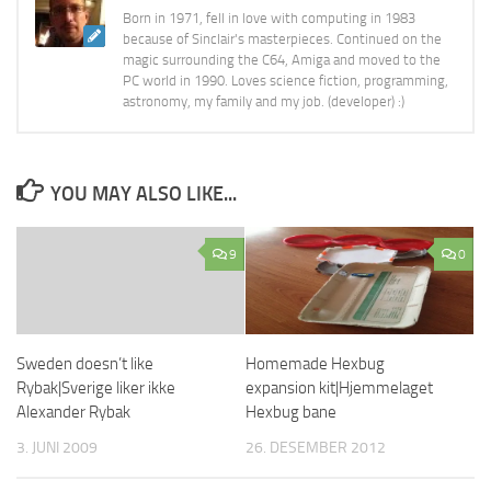
Born in 1971, fell in love with computing in 1983
because of Sinclair's masterpieces. Continued on the
magic surrounding the C64, Amiga and moved to the
PC world in 1990. Loves science fiction, programming,
astronomy, my family and my job. (developer) :)
YOU MAY ALSO LIKE...
9
0
Homemade Hexbug
Sweden doesn’t like
expansion kit|Hjemmelaget
Rybak|Sverige liker ikke
Hexbug bane
Alexander Rybak
26. DESEMBER 2012
3. JUNI 2009