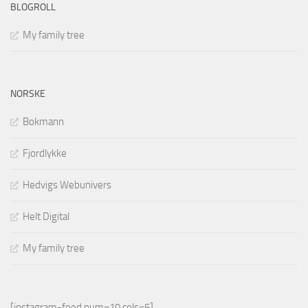
BLOGROLL
My family tree
NORSKE
Bokmann
Fjordlykke
Hedvigs Webunivers
Helt Digital
My family tree
[instagram-feed num=10 cols=5]