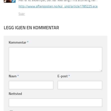
Her er et eksempel, det var ikke langt i fra atomkrig her :
http://www.aftenposten.no/kul_und/article1785225.ece
Svar
LEGG IGJEN EN KOMMENTAR
Kommentar
*
Navn
*
E-post
*
Nettsted