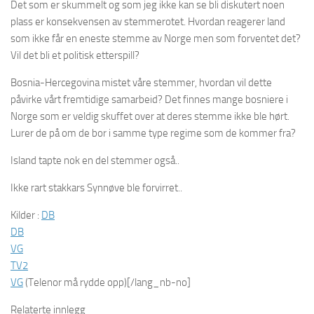
Det som er skummelt og som jeg ikke kan se bli diskutert noen
plass er konsekvensen av stemmerotet. Hvordan reagerer land
som ikke får en eneste stemme av Norge men som forventet det?
Vil det bli et politisk etterspill?
Bosnia-Hercegovina mistet våre stemmer, hvordan vil dette
påvirke vårt fremtidige samarbeid? Det finnes mange bosniere i
Norge som er veldig skuffet over at deres stemme ikke ble hørt.
Lurer de på om de bor i samme type regime som de kommer fra?
Island tapte nok en del stemmer også..
Ikke rart stakkars Synnøve ble forvirret..
Kilder :
DB
DB
VG
TV2
VG
(Telenor må rydde opp)[/lang_nb-no]
Relaterte innlegg