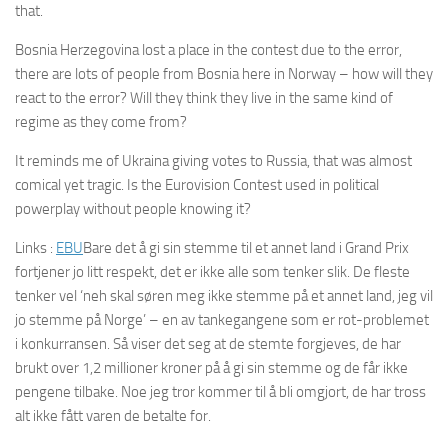
that.
Bosnia Herzegovina lost a place in the contest due to the error,
there are lots of people from Bosnia here in Norway – how will they
react to the error? Will they think they live in the same kind of
regime as they come from?
It reminds me of Ukraina giving votes to Russia, that was almost
comical yet tragic. Is the Eurovision Contest used in political
powerplay without people knowing it?
Links :
EBU
Bare det å gi sin stemme til et annet land i Grand Prix
fortjener jo litt respekt, det er ikke alle som tenker slik. De fleste
tenker vel ‘neh skal søren meg ikke stemme på et annet land, jeg vil
jo stemme på Norge’ – en av tankegangene som er rot-problemet
i konkurransen. Så viser det seg at de stemte forgjeves, de har
brukt over 1,2 millioner kroner på å gi sin stemme og de får ikke
pengene tilbake. Noe jeg tror kommer til å bli omgjort, de har tross
alt ikke fått varen de betalte for.