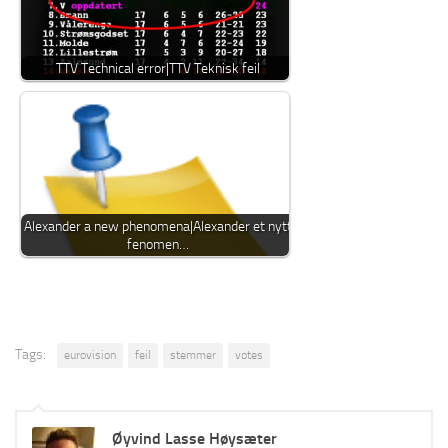
TTV Technical error|TTV Teknisk feil
Alexander a new phenomena|Alexander et nytt
fenomen…
Tags:
eurovision
feil
stemmer
votes
Øyvind Lasse Høysæter