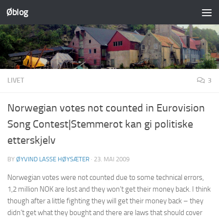
Øblog
Skip to content
LIVET
3
Norwegian votes not counted in Eurovision
Song Contest|Stemmerot kan gi politiske
etterskjelv
BY
ØYVIND LASSE HØYSÆTER
·
23. MAI 2009
Norwegian votes were not counted due to some technical errors,
1,2 million NOK are lost and they won’t get their money back. I think
though after a little fighting they will get their money back – they
didn’t get what they bought and there are laws that should cover