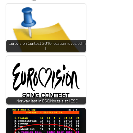
Eurovision Contest 2010 location revealed in
1…
Norway last in ESC|Norge sist i ESC