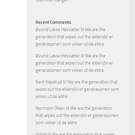
Stormflo i Bergen
Recent Comments
Øyvind Lasse Høysæter
til
We are the
generation that wipes out the elders|Vi er
generasjonen som visker ut de eldre
Øyvind Lasse Høysæter
til
We are the
generation that wipes out the elders|Vi er
generasjonen som visker ut de eldre
Berit Kapelrud
til
We are the generation that
wipes out the elders|Vi er generasjonen som
visker ut de eldre
Normann Olsen
til
We are the generation
that wipes out the elders|Vi er generasjonen
som visker ut de eldre
Sidsel
til
We are the generation that wipes