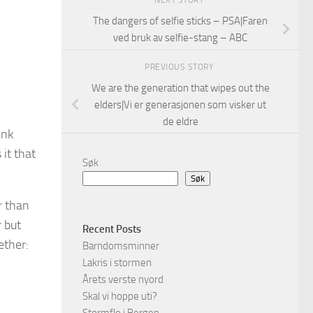
NEXT STORY
The dangers of selfie sticks – PSA|Faren
ved bruk av selfie-stang – ABC
PREVIOUS STORY
We are the generation that wipes out the
elders|Vi er generasjonen som visker ut
de eldre
ink
it that
Søk
Søk
r than
r but
Recent Posts
ether:
Barndomsminner
Lakris i stormen
Årets verste nyord
Skal vi hoppe uti?