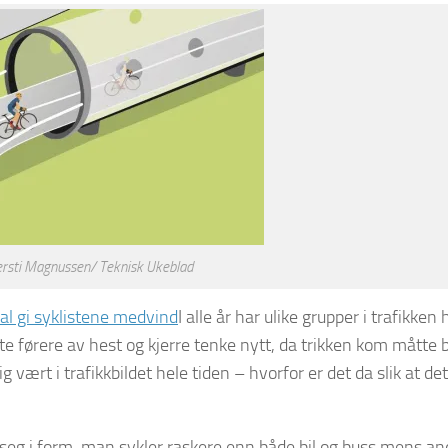
Kjersti Magnussen/ Teknisk Ukeblad
al gi syklistene medvind
I alle år har ulike grupper i trafikken 
ørere av hest og kjerre tenke nytt, da trikken kom måtte bi
g vært i trafikkbildet hele tiden – hvorfor er det da slik at det
de seg i form, man sykler raskere enn både bil og buss mens an