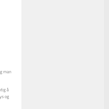
 og man
tig å
lys og