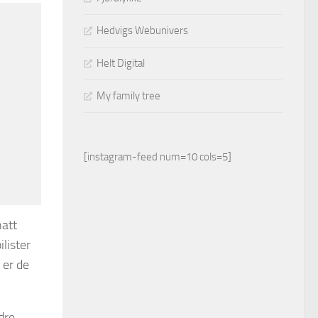
Hedvigs Webunivers
Helt Digital
My family tree
[instagram-feed num=10 cols=5]
hatt
lister
 er de
dre