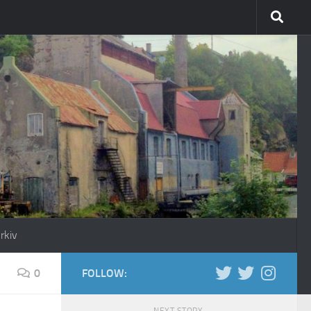
rkiv
0
FOLLOW: