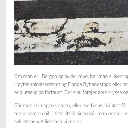
Om man er i Bergen og sykler mye, har man sikkert o
Høyteknologisenteret og Florida Bybanestopp eller lan
er plutselig på fortauet. Der skal fotgjengere krysse o
Går man i sin egen verden, eller med musikk i øret få
tenke som en bil – titte litt til siden når man endrer r
syklistene vet ikke hva vi tenker.