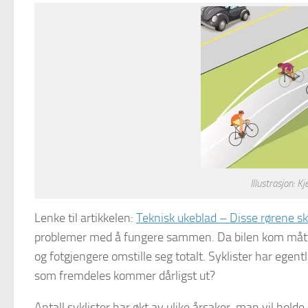
Illustrasjon: 
Lenke til artikkelen:
Teknisk ukeblad – Disse rørene sk
problemer med å fungere sammen. Da bilen kom måtte f
og fotgjengere omstille seg totalt. Syklister har egentli
som fremdeles kommer dårligst ut?
Antall syklister har økt av ulike årsaker, man vil hol