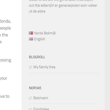
out the elders|Vi er generasjonen som visker
ut de eldre
lorida,
people
Norsk Bokmål
n the
English
e
BLOGROLL
rossing
My family tree
 your
NORSKE
ave to
Bokmann
Fjordlykke