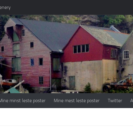
enery
Mine minst leste poster
Mine mest leste poster
Twitter
A